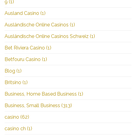
9
(1)
Ausland Casino
(1)
Ausländische Online Casinos
(1)
Ausländische Online Casinos Schweiz
(1)
Bet Riviera Casino
(1)
Betfouru Casino
(1)
Blog
(1)
Britsino
(1)
Business, Home Based Business
(1)
Business, Small Business
(313)
casino
(62)
casino ch
(1)