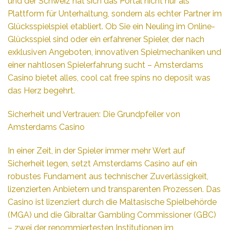
und der Schweiz hat sich das Portal nicht nur als
Plattform für Unterhaltung, sondern als echter Partner im
Glücksspielspiel etabliert. Ob Sie ein Neuling im Online-
Glücksspiel sind oder ein erfahrener Spieler, der nach
exklusiven Angeboten, innovativen Spielmechaniken und
einer nahtlosen Spielerfahrung sucht – Amsterdams
Casino bietet alles,
cool cat free spins no deposit
was
das Herz begehrt.
Sicherheit und Vertrauen: Die Grundpfeiler von
Amsterdams Casino
In einer Zeit, in der Spieler immer mehr Wert auf
Sicherheit legen, setzt Amsterdams Casino auf ein
robustes Fundament aus technischer Zuverlässigkeit,
lizenzierten Anbietern und transparenten Prozessen. Das
Casino ist lizenziert durch die Maltasische Spielbehörde
(MGA) und die Gibraltar Gambling Commissioner (GBC)
– zwei der renommiertesten Institutionen im