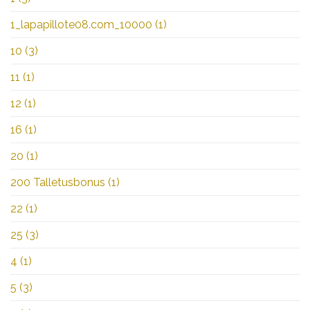
1_lapapillote08.com_10000
(1)
10
(3)
11
(1)
12
(1)
16
(1)
20
(1)
200 Talletusbonus
(1)
22
(1)
25
(3)
4
(1)
5
(3)