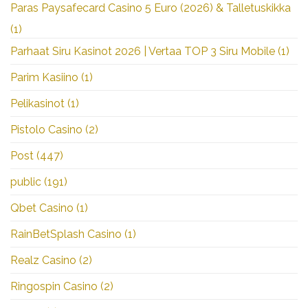
Paras Paysafecard Casino 5 Euro (2026) & Talletuskikka
(1)
Parhaat Siru Kasinot 2026 | Vertaa TOP 3 Siru Mobile
(1)
Parim Kasiino
(1)
Pelikasinot
(1)
Pistolo Casino
(2)
Post
(447)
public
(191)
Qbet Casino
(1)
RainBetSplash Casino
(1)
Realz Casino
(2)
Ringospin Casino
(2)