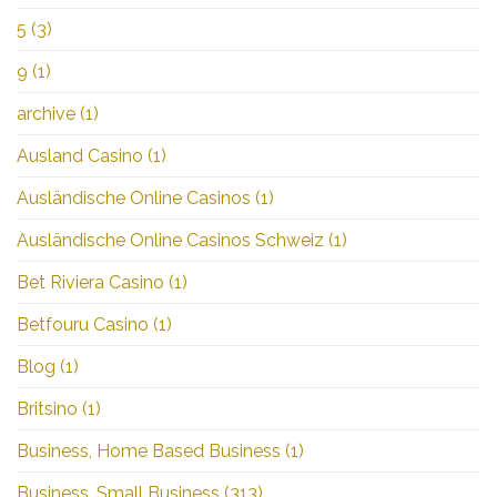
5
(3)
9
(1)
archive
(1)
Ausland Casino
(1)
Ausländische Online Casinos
(1)
Ausländische Online Casinos Schweiz
(1)
Bet Riviera Casino
(1)
Betfouru Casino
(1)
Blog
(1)
Britsino
(1)
Business, Home Based Business
(1)
Business, Small Business
(313)