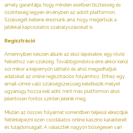
amely garantálja, hogy minden esetben tisztesség és
őszinteség legyen érvényben az adott platformon.
Szükségét kellene éreznünk arra, hogy megértsük a
játékkal kapcsolatos szabályozásokat is.
Regisztráció
Amennyiben készen állunk az első lépésekre, egy rövid
felirathoz van szükség. Továbbgondolva erre akkor kerül
sor mikor a képernyőn látható és ahol megadhatjuk
adatokat az online regisztrációs folyamhoz. Ehhez egy
email-címre való szükségszerűség keletkezik melyet
ugyanúgy hozzá kell adni, mint más platformon ahol
jelentősen fontos szinten jelenik meg.
Miután az összes folyamat sorrendben teljesül elkezdjük
feltérképezni ezen csodálatos online kaszinó karaktereit
és tulajdonságait. A választék nagyon bőségesen van