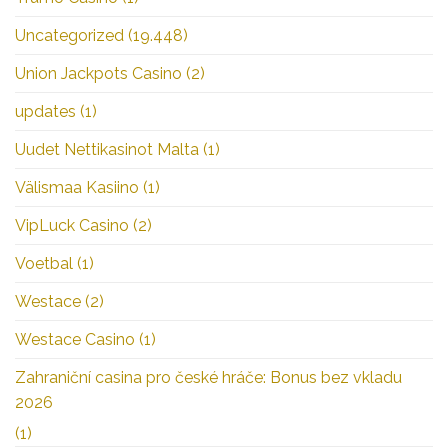
Uncategorized
(19.448)
Union Jackpots Casino
(2)
updates
(1)
Uudet Nettikasinot Malta
(1)
Välismaa Kasiino
(1)
VipLuck Casino
(2)
Voetbal
(1)
Westace
(2)
Westace Casino
(1)
Zahraniční casina pro české hráče: Bonus bez vkladu
2026
(1)