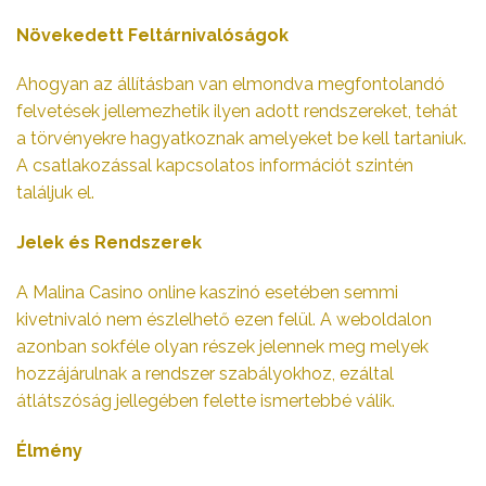
Növekedett Feltárnivalóságok
Ahogyan az állításban van elmondva megfontolandó
felvetések jellemezhetik ilyen adott rendszereket, tehát
a törvényekre hagyatkoznak amelyeket be kell tartaniuk.
A csatlakozással kapcsolatos információt szintén
találjuk el.
Jelek és Rendszerek
A Malina Casino online kaszinó esetében semmi
kivetnivaló nem észlelhető ezen felül. A weboldalon
azonban sokféle olyan részek jelennek meg melyek
hozzájárulnak a rendszer szabályokhoz, ezáltal
átlátszóság jellegében felette ismertebbé válik.
Élmény