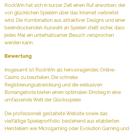
RockWin hat sich in kurzer Zeit einen Ruf erworben, der
von glücklichen Spielern über das Internet verbreitet
wird. Die Kombination aus attraktiver Designs und einer
beeindruckenden Auswahl an Spielen stellt sicher, dass
jedes Mal ein unterhaltsamer Besuch versprochen
werden kann.
Bewertung
Insgesamt ist RockWin als hervorragendes Online-
Casino zu beurteilen. Die schnelle
Registrierungsabwicklung und die exklusiven
Boniangebote bieten einen optimalen Einstieg in eine
umfassende Welt der Glücksspiele.
Die professionell gestaltete Website sowie das
vielfältige Spieleportfolio, bestehend aus etablierten
Herstellern wie Microgaming oder Evolution Gaming und