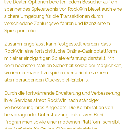
live Dealer-Optionen bereiten jedem Besucher auf ein
spannendes Spielerlebnis vor. RockWin bietet auch eine
sichere Umgebung für die Transaktionen durch
verschiedene Zahlungsverfahren und lizenziertem
Spieleportfolio.
Zusammengefasst kann festgestellt werden, dass
RockWin eine fortschrittliche Online-Casinoplattform
mit einer einzigartigen Spielererfahrung darstellt. Mit
dem höchsten Maß an Sicherheit sowie der Möglichkeit,
wo immer man ist zu spielen, verspricht es einem
atemberaubenden Glücksspiel-Erlebnis.
Durch die fortwährende Erweiterung und Verbesserung
ihrer Services strebt RockWin nach ständiger
Verbesserung ihres Angebots. Die Kombination von
hervorragender Unterstützung, exklusiven Boni-
Programmen sowie einer modernen Plattform schreibt