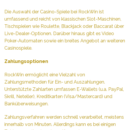
Die Auswahl der Casino-Spiele bei RockWin ist
umfassend und reicht von klassischen Slot-Maschinen,
Tischspielen wie Roulette, Blackjack oder Baccarat über
Live-Dealer-Optionen. Darüber hinaus gibt es Video
Poker-Automaten sowie ein breites Angebot an weiteren
Casinospiele.
Zahlungsoptionen
RockWin ermöglicht eine Vielzahl von
Zahlungsmethoden für Ein- und Auszahlungen.
Unterstützte Zahlarten umfassen E-Wallets (u.a. PayPal,
Skrill, Neteller), Kreditkarten (Visa/Mastercard) und
Banküberweisungen.
Zahlungsverfahren werden schnell verarbeitet, meistens
innerhalb von Minuten. Allerdings kann es bei einigen