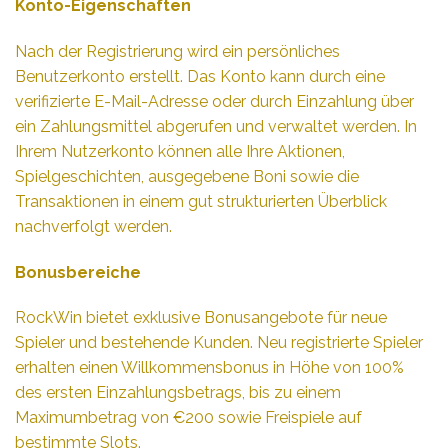
Konto-Eigenschaften
Nach der Registrierung wird ein persönliches
Benutzerkonto erstellt. Das Konto kann durch eine
verifizierte E-Mail-Adresse oder durch Einzahlung über
ein Zahlungsmittel abgerufen und verwaltet werden. In
Ihrem Nutzerkonto können alle Ihre Aktionen,
Spielgeschichten, ausgegebene Boni sowie die
Transaktionen in einem gut strukturierten Überblick
nachverfolgt werden.
Bonusbereiche
RockWin bietet exklusive Bonusangebote für neue
Spieler und bestehende Kunden. Neu registrierte Spieler
erhalten einen Willkommensbonus in Höhe von 100%
des ersten Einzahlungsbetrags, bis zu einem
Maximumbetrag von €200 sowie Freispiele auf
bestimmte Slots.