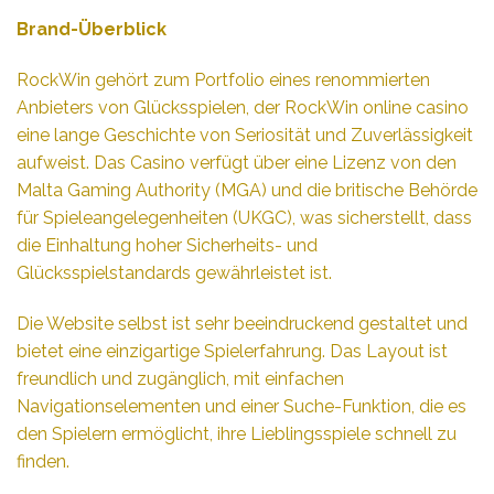
Brand-Überblick
RockWin gehört zum Portfolio eines renommierten
Anbieters von Glücksspielen, der
RockWin online casino
eine lange Geschichte von Seriosität und Zuverlässigkeit
aufweist. Das Casino verfügt über eine Lizenz von den
Malta Gaming Authority (MGA) und die britische Behörde
für Spieleangelegenheiten (UKGC), was sicherstellt, dass
die Einhaltung hoher Sicherheits- und
Glücksspielstandards gewährleistet ist.
Die Website selbst ist sehr beeindruckend gestaltet und
bietet eine einzigartige Spielerfahrung. Das Layout ist
freundlich und zugänglich, mit einfachen
Navigationselementen und einer Suche-Funktion, die es
den Spielern ermöglicht, ihre Lieblingsspiele schnell zu
finden.