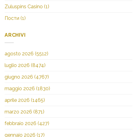
Zuluspins Casino
(1)
Пости
(1)
ARCHIVI
agosto 2026
(5512)
luglio 2026
(8474)
giugno 2026
(4767)
maggio 2026
(1830)
aprile 2026
(1465)
marzo 2026
(871)
febbraio 2026
(427)
gennaio 2026
(17)