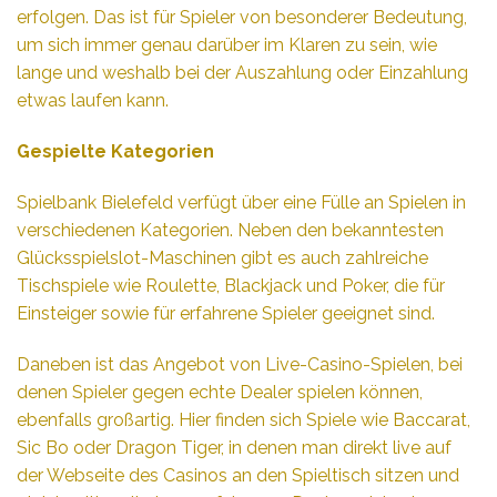
erfolgen. Das ist für Spieler von besonderer Bedeutung,
um sich immer genau darüber im Klaren zu sein, wie
lange und weshalb bei der Auszahlung oder Einzahlung
etwas laufen kann.
Gespielte Kategorien
Spielbank Bielefeld verfügt über eine Fülle an Spielen in
verschiedenen Kategorien. Neben den bekanntesten
Glücksspielslot-Maschinen gibt es auch zahlreiche
Tischspiele wie Roulette, Blackjack und Poker, die für
Einsteiger sowie für erfahrene Spieler geeignet sind.
Daneben ist das Angebot von Live-Casino-Spielen, bei
denen Spieler gegen echte Dealer spielen können,
ebenfalls großartig. Hier finden sich Spiele wie Baccarat,
Sic Bo oder Dragon Tiger, in denen man direkt live auf
der Webseite des Casinos an den Spieltisch sitzen und