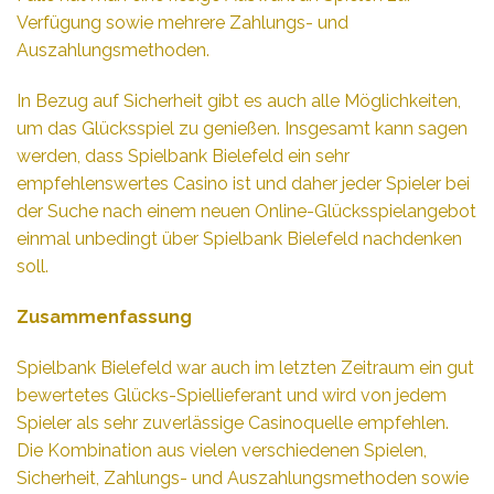
Verfügung sowie mehrere Zahlungs- und
Auszahlungsmethoden.
In Bezug auf Sicherheit gibt es auch alle Möglichkeiten,
um das Glücksspiel zu genießen. Insgesamt kann sagen
werden, dass Spielbank Bielefeld ein sehr
empfehlenswertes Casino ist und daher jeder Spieler bei
der Suche nach einem neuen Online-Glücksspielangebot
einmal unbedingt über Spielbank Bielefeld nachdenken
soll.
Zusammenfassung
Spielbank Bielefeld war auch im letzten Zeitraum ein gut
bewertetes Glücks-Spiellieferant und wird von jedem
Spieler als sehr zuverlässige Casinoquelle empfehlen.
Die Kombination aus vielen verschiedenen Spielen,
Sicherheit, Zahlungs- und Auszahlungsmethoden sowie