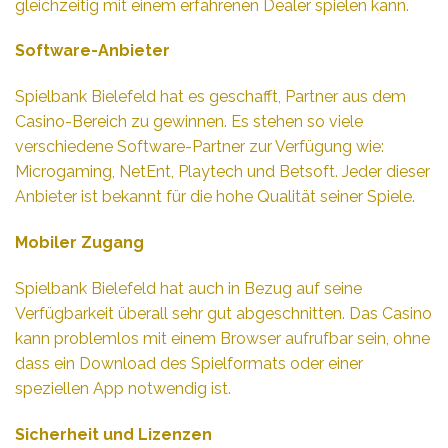
gleichzeitig mit einem erfahrenen Dealer spielen kann.
Software-Anbieter
Spielbank Bielefeld hat es geschafft, Partner aus dem
Casino-Bereich zu gewinnen. Es stehen so viele
verschiedene Software-Partner zur Verfügung wie:
Microgaming, NetEnt, Playtech und Betsoft. Jeder dieser
Anbieter ist bekannt für die hohe Qualität seiner Spiele.
Mobiler Zugang
Spielbank Bielefeld hat auch in Bezug auf seine
Verfügbarkeit überall sehr gut abgeschnitten. Das Casino
kann problemlos mit einem Browser aufrufbar sein, ohne
dass ein Download des Spielformats oder einer
speziellen App notwendig ist.
Sicherheit und Lizenzen