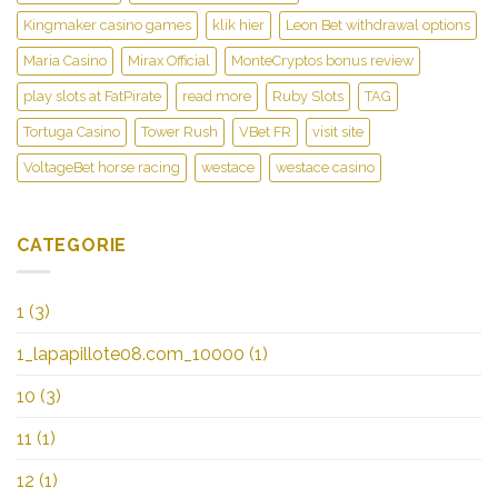
Kingmaker casino games
klik hier
Leon Bet withdrawal options
Maria Casino
Mirax Official
MonteCryptos bonus review
play slots at FatPirate
read more
Ruby Slots
TAG
Tortuga Casino
Tower Rush
VBet FR
visit site
VoltageBet horse racing
westace
westace casino
CATEGORIE
1
(3)
1_lapapillote08.com_10000
(1)
10
(3)
11
(1)
12
(1)