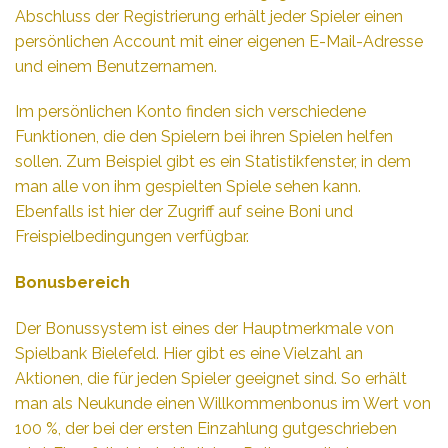
Abschluss der Registrierung erhält jeder Spieler einen
persönlichen Account mit einer eigenen E-Mail-Adresse
und einem Benutzernamen.
Im persönlichen Konto finden sich verschiedene
Funktionen, die den Spielern bei ihren Spielen helfen
sollen. Zum Beispiel gibt es ein Statistikfenster, in dem
man alle von ihm gespielten Spiele sehen kann.
Ebenfalls ist hier der Zugriff auf seine Boni und
Freispielbedingungen verfügbar.
Bonusbereich
Der Bonussystem ist eines der Hauptmerkmale von
Spielbank Bielefeld. Hier gibt es eine Vielzahl an
Aktionen, die für jeden Spieler geeignet sind. So erhält
man als Neukunde einen Willkommenbonus im Wert von
100 %, der bei der ersten Einzahlung gutgeschrieben