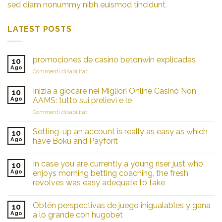
sed diam nonummy nibh euismod tincidunt.
LATEST POSTS
promociones de casino betonwin explicadas
10
Ago
su
Commenti disabilitati
promociones
de
Inizia a giocare nei Migliori Online Casinò Non
10
casino
Ago
AAMS: tutto sui prelievi e le
betonwin
su
Commenti disabilitati
explicadas
Inizia
a
Setting-up an account is really as easy as which
10
giocare
Ago
have Boku and Payforit
nei
Migliori
Online
In case you are currently a young riser just who
10
Casinò
Ago
enjoys morning betting coaching, the fresh
Non
revolves was easy adequate to take
AAMS:
tutto
Obtén perspectivas de juego inigualables y gana
sui
10
prelievi
Ago
a lo grande con hugobet
e