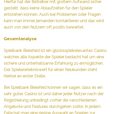
Hierfür hat der Betreiber mit großem Aufwand sicher
gestellt, dass keine Ablaufzeiten für den Spieler
entstehen können. Auch bei Problemen oder Fragen
kann man immer jemanden kontaktieren und das wird
auch von den Nutzern oft positiv bewertet.
Gesamtanalyse
Spielbank Bielefeld ist ein glücksspielrelevantes Casino,
welches alle Aspekte der Spieler bedacht hat um eine
sichere und unterhaltsame Erfahrung zu ermöglichen.
Der Spielererlebniswert für einen Neukunden steht
hierbei an erster Stelle.
Bei Spielbank Bielefeld können wir sagen, dass es ein
sehr gutes Casino ist und daher jeder Nutzer nach der
Registrierung unbedingt vorher die verschiedenen
Angebote und Features durchgehen sollte. In jedem
Falle hat man eine riesige Auswahl an Spielen zur