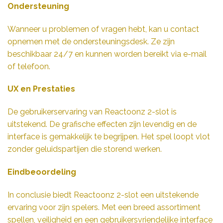
Ondersteuning
Wanneer u problemen of vragen hebt, kan u contact
opnemen met de ondersteuningsdesk. Ze zijn
beschikbaar 24/7 en kunnen worden bereikt via e-mail
of telefoon.
UX en Prestaties
De gebruikerservaring van Reactoonz 2-slot is
uitstekend. De grafische effecten zijn levendig en de
interface is gemakkelijk te begrijpen. Het spel loopt vlot
zonder geluidspartijen die storend werken.
Eindbeoordeling
In conclusie biedt Reactoonz 2-slot een uitstekende
ervaring voor zijn spelers. Met een breed assortiment
spellen, veiligheid en een gebruikersvriendelijke interface