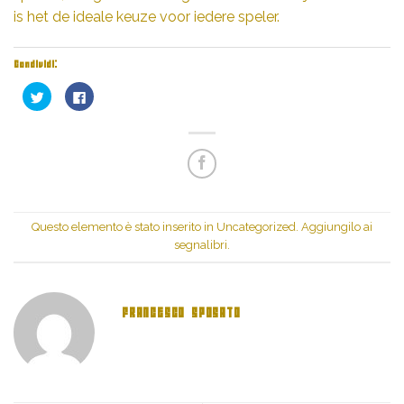
is het de ideale keuze voor iedere speler.
Condividi:
Fai
Fai
clic
clic
qui
per
per
condividere
condividere
su
su
Facebook
Twitter
(Si
(Si
apre
apre
in
in
una
una
nuova
nuova
finestra)
finestra)
Questo elemento è stato inserito in
Uncategorized
. Aggiungilo ai
segnalibri
.
FRANCESCO SPOSATO