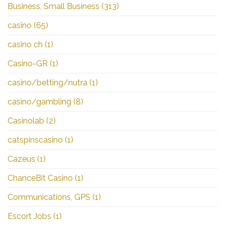
Business, Small Business
(313)
casino
(65)
casino ch
(1)
Casino-GR
(1)
casino/betting/nutra
(1)
casino/gambling
(8)
Casinolab
(2)
catspinscasino
(1)
Cazeus
(1)
ChanceBit Casino
(1)
Communications, GPS
(1)
Escort Jobs
(1)