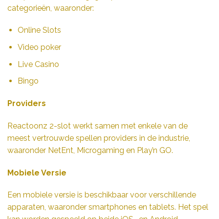
categorieën, waaronder:
Online Slots
Video poker
Live Casino
Bingo
Providers
Reactoonz 2-slot werkt samen met enkele van de
meest vertrouwde spellen providers in de industrie,
waaronder NetEnt, Microgaming en Play’n GO.
Mobiele Versie
Een mobiele versie is beschikbaar voor verschillende
apparaten, waaronder smartphones en tablets. Het spel