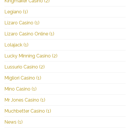
Kingmaker Casino
(2)
Legiano
(1)
Lizaro Casino
(1)
Lizaro Casino Online
(1)
Lolajack
(1)
Lucky Minning Casino
(2)
Lussurio Casino
(2)
Migliori Casino
(1)
Mino Casino
(1)
Mr Jones Casino
(1)
Muchbetter Casino
(1)
News
(1)