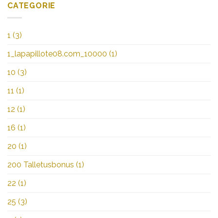
CATEGORIE
1
(3)
1_lapapillote08.com_10000
(1)
10
(3)
11
(1)
12
(1)
16
(1)
20
(1)
200 Talletusbonus
(1)
22
(1)
25
(3)