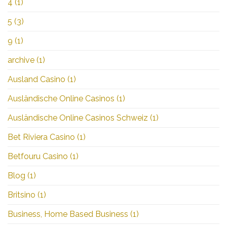
4
(1)
5
(3)
9
(1)
archive
(1)
Ausland Casino
(1)
Ausländische Online Casinos
(1)
Ausländische Online Casinos Schweiz
(1)
Bet Riviera Casino
(1)
Betfouru Casino
(1)
Blog
(1)
Britsino
(1)
Business, Home Based Business
(1)