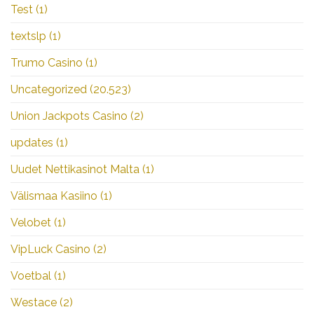
Test
(1)
textslp
(1)
Trumo Casino
(1)
Uncategorized
(20.523)
Union Jackpots Casino
(2)
updates
(1)
Uudet Nettikasinot Malta
(1)
Välismaa Kasiino
(1)
Velobet
(1)
VipLuck Casino
(2)
Voetbal
(1)
Westace
(2)