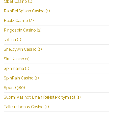
Qbet Casino
(1)
RainBetSplash Casino
(1)
Realz Casino
(2)
Ringospin Casino
(2)
sat-ch
(1)
Shelbywin Casino
(1)
Siru Kasino
(1)
Spinmama
(1)
SpinRain Casino
(1)
Sport
(380)
Suomi Kasinot Ilman Rekisteröitymistä
(1)
Talletusbonus Casino
(1)