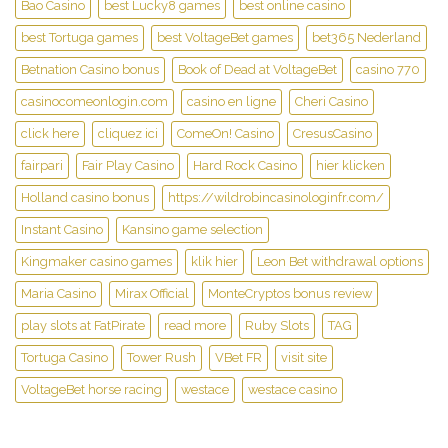
Bao Casino
best Lucky8 games
best online casino
best Tortuga games
best VoltageBet games
bet365 Nederland
Betnation Casino bonus
Book of Dead at VoltageBet
casino 770
casinocomeonlogin.com
casino en ligne
Cheri Casino
click here
cliquez ici
ComeOn! Casino
CresusCasino
fairpari
Fair Play Casino
Hard Rock Casino
hier klicken
Holland casino bonus
https://wildrobincasinologinfr.com/
Instant Casino
Kansino game selection
Kingmaker casino games
klik hier
Leon Bet withdrawal options
Maria Casino
Mirax Official
MonteCryptos bonus review
play slots at FatPirate
read more
Ruby Slots
TAG
Tortuga Casino
Tower Rush
VBet FR
visit site
VoltageBet horse racing
westace
westace casino