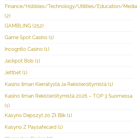
Finance/Hobbies/Technology/Utilities/Education/Media
(2)
GAMBLING
(252)
Game Spot Casino
(1)
Incognito Casino
(1)
Jackpot Bob
(1)
Jettbet
(1)
Kasino Ilman Kierrätystä Ja Rekisteröitymistä
(1)
Kasino Ilman Rekisteröitymistä 2026 – TOP 3 Suomessa
(1)
Kasyno Depozyt 20 Zł Blik
(1)
Kasyno Z Paysafecard
(1)