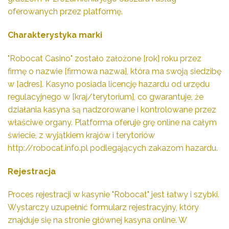
oferowanych przez platformę.
Charakterystyka marki
"Robocat Casino" zostało założone [rok] roku przez
firmę o nazwie [firmowa nazwa], która ma swoją siedzibę
w [adres]. Kasyno posiada licencję hazardu od urzędu
regulacyjnego w [kraj/terytorium], co gwarantuje, że
działania kasyna są nadzorowane i kontrolowane przez
właściwe organy. Platforma oferuje grę online na całym
świecie, z wyjątkiem krajów i terytoriów
http://robocat.info.pl
podlegających zakazom hazardu.
Rejestracja
Proces rejestracji w kasynie "Robocat" jest łatwy i szybki.
Wystarczy uzupełnić formularz rejestracyjny, który
znajduje się na stronie głównej kasyna online. W