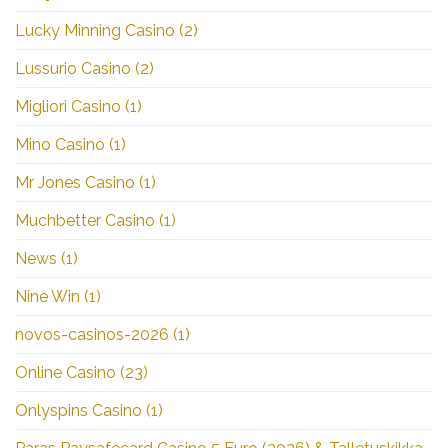
Lucky Minning Casino
(2)
Lussurio Casino
(2)
Migliori Casino
(1)
Mino Casino
(1)
Mr Jones Casino
(1)
Muchbetter Casino
(1)
News
(1)
Nine Win
(1)
novos-casinos-2026
(1)
Online Casino
(23)
Onlyspins Casino
(1)