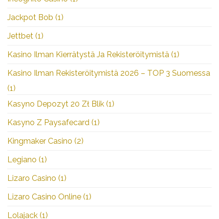
Jackpot Bob
(1)
Jettbet
(1)
Kasino Ilman Kierrätystä Ja Rekisteröitymistä
(1)
Kasino Ilman Rekisteröitymistä 2026 – TOP 3 Suomessa
(1)
Kasyno Depozyt 20 Zł Blik
(1)
Kasyno Z Paysafecard
(1)
Kingmaker Casino
(2)
Legiano
(1)
Lizaro Casino
(1)
Lizaro Casino Online
(1)
Lolajack
(1)