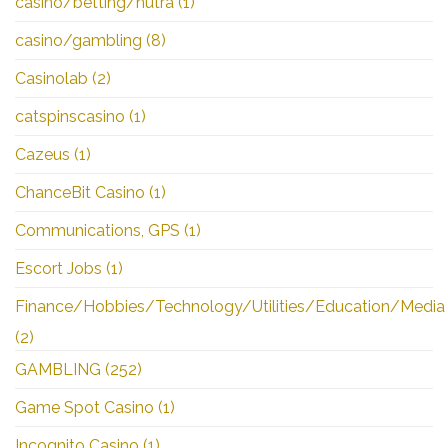
casino/betting/nutra
(1)
casino/gambling
(8)
Casinolab
(2)
catspinscasino
(1)
Cazeus
(1)
ChanceBit Casino
(1)
Communications, GPS
(1)
Escort Jobs
(1)
Finance/Hobbies/Technology/Utilities/Education/Media
(2)
GAMBLING
(252)
Game Spot Casino
(1)
Incognito Casino
(1)