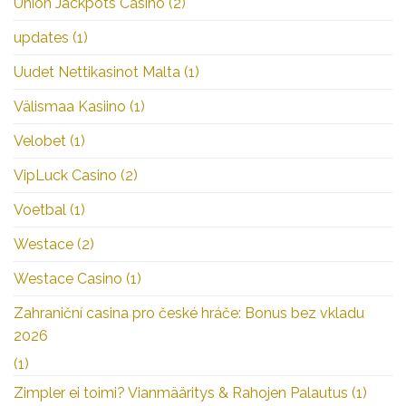
Union Jackpots Casino
(2)
updates
(1)
Uudet Nettikasinot Malta
(1)
Välismaa Kasiino
(1)
Velobet
(1)
VipLuck Casino
(2)
Voetbal
(1)
Westace
(2)
Westace Casino
(1)
Zahraniční casina pro české hráče: Bonus bez vkladu
2026
(1)
Zimpler ei toimi? Vianmääritys & Rahojen Palautus
(1)