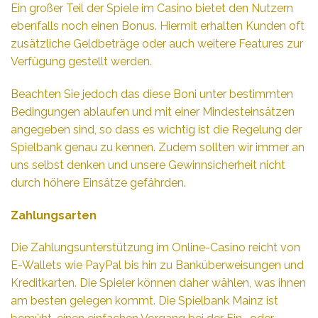
Ein großer Teil der Spiele im Casino bietet den Nutzern
ebenfalls noch einen Bonus. Hiermit erhalten Kunden oft
zusätzliche Geldbeträge oder auch weitere Features zur
Verfügung gestellt werden.
Beachten Sie jedoch das diese Boni unter bestimmten
Bedingungen ablaufen und mit einer Mindesteinsätzen
angegeben sind, so dass es wichtig ist die Regelung der
Spielbank genau zu kennen. Zudem sollten wir immer an
uns selbst denken und unsere Gewinnsicherheit nicht
durch höhere Einsätze gefährden.
Zahlungsarten
Die Zahlungsunterstützung im Online-Casino reicht von
E-Wallets wie PayPal bis hin zu Banküberweisungen und
Kreditkarten. Die Spieler können daher wählen, was ihnen
am besten gelegen kommt. Die Spielbank Mainz ist