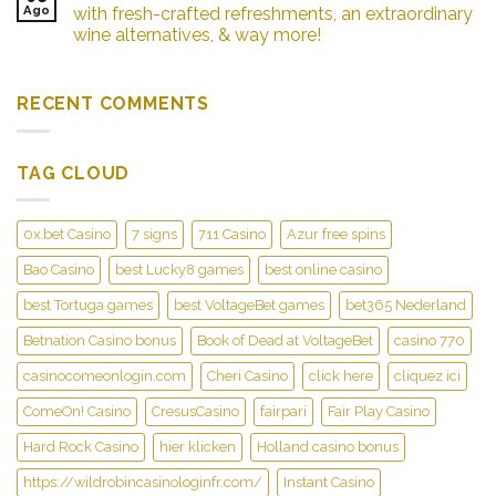
Ago
with fresh-crafted refreshments, an extraordinary
wine alternatives, & way more!
RECENT COMMENTS
TAG CLOUD
0x.bet Casino
7 signs
711 Casino
Azur free spins
Bao Casino
best Lucky8 games
best online casino
best Tortuga games
best VoltageBet games
bet365 Nederland
Betnation Casino bonus
Book of Dead at VoltageBet
casino 770
casinocomeonlogin.com
Cheri Casino
click here
cliquez ici
ComeOn! Casino
CresusCasino
fairpari
Fair Play Casino
Hard Rock Casino
hier klicken
Holland casino bonus
https://wildrobincasinologinfr.com/
Instant Casino