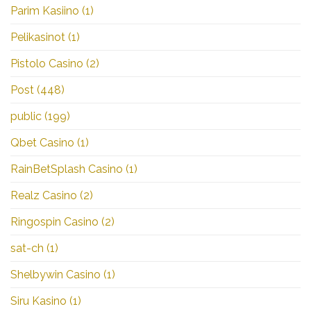
Parim Kasiino
(1)
Pelikasinot
(1)
Pistolo Casino
(2)
Post
(448)
public
(199)
Qbet Casino
(1)
RainBetSplash Casino
(1)
Realz Casino
(2)
Ringospin Casino
(2)
sat-ch
(1)
Shelbywin Casino
(1)
Siru Kasino
(1)