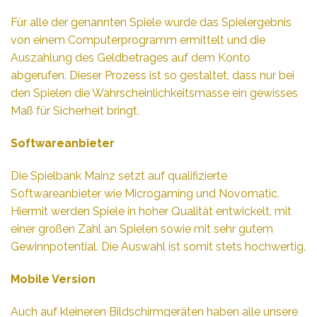
Für alle der genannten Spiele wurde das Spielergebnis
von einem Computerprogramm ermittelt und die
Auszahlung des Geldbetrages auf dem Konto
abgerufen. Dieser Prozess ist so gestaltet, dass nur bei
den Spielen die Wahrscheinlichkeitsmasse ein gewisses
Maß für Sicherheit bringt.
Softwareanbieter
Die Spielbank Mainz setzt auf qualifizierte
Softwareanbieter wie Microgaming und Novomatic.
Hiermit werden Spiele in hoher Qualität entwickelt, mit
einer großen Zahl an Spielen sowie mit sehr gutem
Gewinnpotential. Die Auswahl ist somit stets hochwertig.
Mobile Version
Auch auf kleineren Bildschirmgeräten haben alle unsere