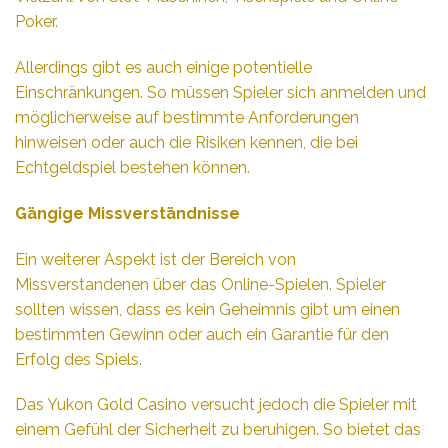
Poker.
Allerdings gibt es auch einige potentielle
Einschränkungen. So müssen Spieler sich anmelden und
möglicherweise auf bestimmte Anforderungen
hinweisen oder auch die Risiken kennen, die bei
Echtgeldspiel bestehen können.
Gängige Missverständnisse
Ein weiterer Aspekt ist der Bereich von
Missverstandenen über das Online-Spielen. Spieler
sollten wissen, dass es kein Geheimnis gibt um einen
bestimmten Gewinn oder auch ein Garantie für den
Erfolg des Spiels.
Das Yukon Gold Casino versucht jedoch die Spieler mit
einem Gefühl der Sicherheit zu beruhigen. So bietet das