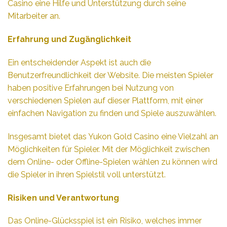
Casino eine Hilfe und Unterstützung durch seine
Mitarbeiter an.
Erfahrung und Zugänglichkeit
Ein entscheidender Aspekt ist auch die
Benutzerfreundlichkeit der Website. Die meisten Spieler
haben positive Erfahrungen bei Nutzung von
verschiedenen Spielen auf dieser Plattform, mit einer
einfachen Navigation zu finden und Spiele auszuwählen.
Insgesamt bietet das Yukon Gold Casino eine Vielzahl an
Möglichkeiten für Spieler. Mit der Möglichkeit zwischen
dem Online- oder Offline-Spielen wählen zu können wird
die Spieler in ihren Spielstil voll unterstützt.
Risiken und Verantwortung
Das Online-Glücksspiel ist ein Risiko, welches immer