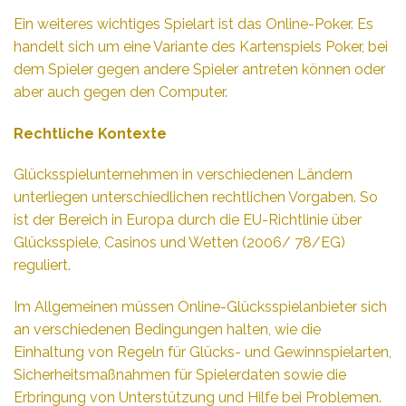
Ein weiteres wichtiges Spielart ist das Online-Poker. Es
handelt sich um eine Variante des Kartenspiels Poker, bei
dem Spieler gegen andere Spieler antreten können oder
aber auch gegen den Computer.
Rechtliche Kontexte
Glücksspielunternehmen in verschiedenen Ländern
unterliegen unterschiedlichen rechtlichen Vorgaben. So
ist der Bereich in Europa durch die EU-Richtlinie über
Glücksspiele, Casinos und Wetten (2006/ 78/EG)
reguliert.
Im Allgemeinen müssen Online-Glücksspielanbieter sich
an verschiedenen Bedingungen halten, wie die
Einhaltung von Regeln für Glücks- und Gewinnspielarten,
Sicherheitsmaßnahmen für Spielerdaten sowie die
Erbringung von Unterstützung und Hilfe bei Problemen.