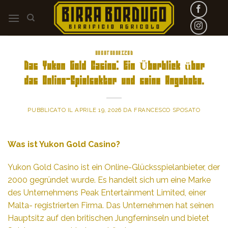
Skip
to
content
UNCATEGORIZED
Das Yukon Gold Casino: Ein Überblick über
das Online-Spielsektor und seine Angebote.
PUBBLICATO IL
APRILE 19, 2026
DA
FRANCESCO SPOSATO
Was ist Yukon Gold Casino?
Yukon Gold Casino ist ein Online-Glücksspielanbieter, der
2000 gegründet wurde. Es handelt sich um eine Marke
des Unternehmens Peak Entertainment Limited, einer
Malta- registrierten Firma. Das Unternehmen hat seinen
Hauptsitz auf den britischen Jungferninseln und bietet