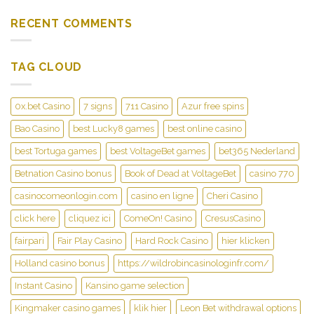
RECENT COMMENTS
TAG CLOUD
0x.bet Casino
7 signs
711 Casino
Azur free spins
Bao Casino
best Lucky8 games
best online casino
best Tortuga games
best VoltageBet games
bet365 Nederland
Betnation Casino bonus
Book of Dead at VoltageBet
casino 770
casinocomeonlogin.com
casino en ligne
Cheri Casino
click here
cliquez ici
ComeOn! Casino
CresusCasino
fairpari
Fair Play Casino
Hard Rock Casino
hier klicken
Holland casino bonus
https://wildrobincasinologinfr.com/
Instant Casino
Kansino game selection
Kingmaker casino games
klik hier
Leon Bet withdrawal options