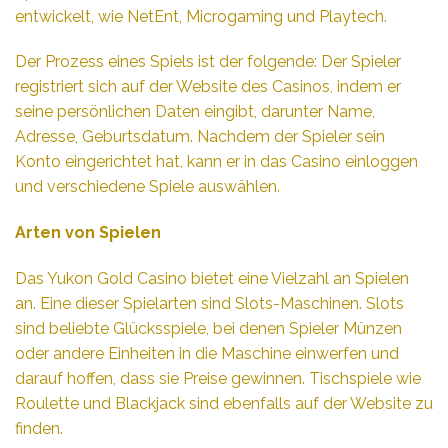
entwickelt, wie NetEnt, Microgaming und Playtech.
Der Prozess eines Spiels ist der folgende: Der Spieler
registriert sich auf der Website des Casinos, indem er
seine persönlichen Daten eingibt, darunter Name,
Adresse, Geburtsdatum. Nachdem der Spieler sein
Konto eingerichtet hat, kann er in das Casino einloggen
und verschiedene Spiele auswählen.
Arten von Spielen
Das Yukon Gold Casino bietet eine Vielzahl an Spielen
an. Eine dieser Spielarten sind Slots-Maschinen. Slots
sind beliebte Glücksspiele, bei denen Spieler Münzen
oder andere Einheiten in die Maschine einwerfen und
darauf hoffen, dass sie Preise gewinnen. Tischspiele wie
Roulette und Blackjack sind ebenfalls auf der Website zu
finden.