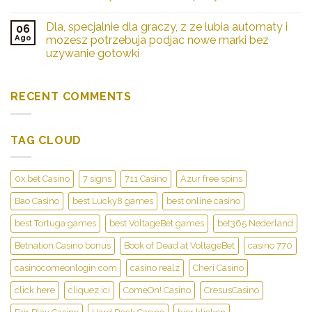
Spins
Casino
Dla, specjalnie dla graczy, z ze lubia automaty i
06
Ago
mozesz potrzebuja podjac nowe marki bez
uzywanie gotowki
RECENT COMMENTS
TAG CLOUD
0x.bet Casino
7 signs
711 Casino
Azur free spins
Bao Casino
best Lucky8 games
best online casino
best Tortuga games
best VoltageBet games
bet365 Nederland
Betnation Casino bonus
Book of Dead at VoltageBet
casino 770
casinocomeonlogin.com
casino realz
Cheri Casino
click here
cliquez ici
ComeOn! Casino
CresusCasino