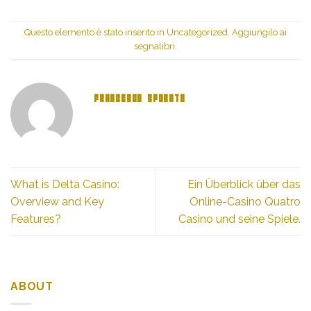
in
una
una
nuova
nuova
finestra)
finestra)
Questo elemento è stato inserito in
Uncategorized
. Aggiungilo ai
segnalibri
.
FRANCESCO SPOSATO
What is Delta Casino:
Ein Überblick über das
Overview and Key
Online-Casino Quatro
Features?
Casino und seine Spiele.
ABOUT