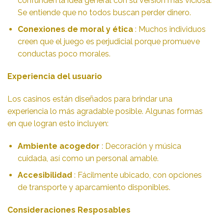
confunden la idea general con su versión más viciosa.
Se entiende que no todos buscan perder dinero.
Conexiones de moral y ética
: Muchos individuos
creen que el juego es perjudicial porque promueve
conductas poco morales.
Experiencia del usuario
Los casinos están diseñados para brindar una
experiencia lo más agradable posible. Algunas formas
en que logran esto incluyen:
Ambiente acogedor
: Decoración y música
cuidada, así como un personal amable.
Accesibilidad
: Fácilmente ubicado, con opciones
de transporte y aparcamiento disponibles.
Consideraciones Resposables