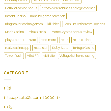
Fair Play Casino
Hard Rock Casino
hier klicken
Holland casino bonus
https://wildrobincasinologinfr.com/
Instant Casino
Kansino game selection
Kingmaker casino games
klik hier
Leon Bet withdrawal options
Maria Casino
Mirax Official
MonteCryptos bonus review
play slots at FatPirate
read more
realz
realz casino
realz casino app
realz slot
Ruby Slots
Tortuga Casino
Tower Rush
VBet FR
visit site
VoltageBet horse racing
CATEGORIE
1
(3)
1_lapapillote08.com_10000
(1)
10
(3)