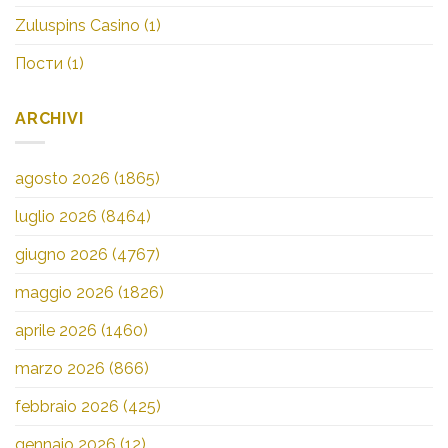
Zuluspins Casino
(1)
Пости
(1)
ARCHIVI
agosto 2026
(1865)
luglio 2026
(8464)
giugno 2026
(4767)
maggio 2026
(1826)
aprile 2026
(1460)
marzo 2026
(866)
febbraio 2026
(425)
gennaio 2026
(12)