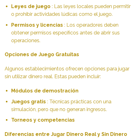
Leyes de juego
: Las leyes locales pueden permitir
o prohibir actividades lúdicas como el juego.
Permisos y licencias
: Los operadores deben
obtener permisos específicos antes de abrir sus
operaciones.
Opciones de Juego Gratuitas
Algunos establecimientos ofrecen opciones para jugar
sin utilizar dinero real. Estas pueden incluir:
Módulos de demostración
Juegos gratis
: Técnicas prácticas con una
simulación, pero que no generan ingresos.
Torneos y competencias
Diferencias entre Jugar Dinero Real y Sin Dinero