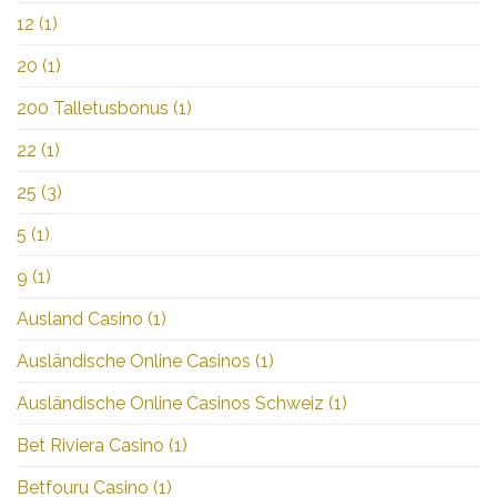
12
(1)
20
(1)
200 Talletusbonus
(1)
22
(1)
25
(3)
5
(1)
9
(1)
Ausland Casino
(1)
Ausländische Online Casinos
(1)
Ausländische Online Casinos Schweiz
(1)
Bet Riviera Casino
(1)
Betfouru Casino
(1)