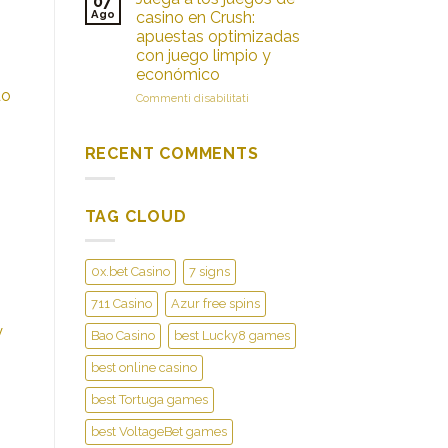
07
Ago
casino en Crush:
apuestas optimizadas
con juego limpio y
económico
do
su
Commenti disabilitati
Juega
a
los
RECENT COMMENTS
juegos
de
casino
TAG CLOUD
en
Crush:
apuestas
optimizadas
0x.bet Casino
7 signs
con
juego
711 Casino
Azur free spins
limpio
y
y
Bao Casino
best Lucky8 games
económico
best online casino
best Tortuga games
best VoltageBet games