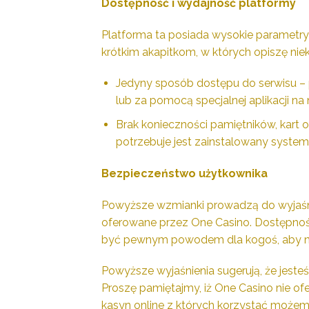
Dostępność i wydajność platformy
Platforma ta posiada wysokie parametry
krótkim akapitkom, w których opiszę niekt
Jedyny sposób dostępu do serwisu – p
lub za pomocą specjalnej aplikacji n
Brak konieczności pamiętników, kart
potrzebuje jest zainstalowany system
Bezpieczeństwo użytkownika
Powyższe wzmianki prowadzą do wyjaśnie
oferowane przez One Casino. Dostępnoś
być pewnym powodem dla kogoś, aby nie
Powyższe wyjaśnienia sugerują, że jeste
Proszę pamiętajmy, iż One Casino nie of
kasyn online z których korzystać możem