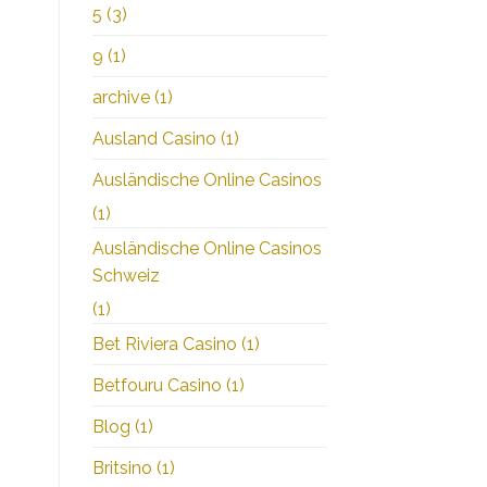
5
(3)
9
(1)
archive
(1)
Ausland Casino
(1)
Ausländische Online Casinos
(1)
Ausländische Online Casinos
Schweiz
(1)
Bet Riviera Casino
(1)
Betfouru Casino
(1)
Blog
(1)
Britsino
(1)