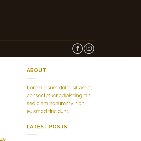
ABOUT
Lorem ipsum dolor sit amet,
consectetuer adipiscing elit,
sed diam nonummy nibh
euismod tincidunt.
LATEST POSTS
sze