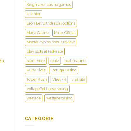
Kingmaker casino games
klik hier
Leon Bet withdrawal options
Maria Casino
Mirax Official
MonteCryptos bonus review
play slots at FatPirate
zu
read more
realz
realz casino
Ruby Slots
Tortuga Casino
Tower Rush
VBet FR
visit site
VoltageBet horse racing
westace
westace casino
CATEGORIE