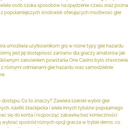
 tak wiele osób szuka sposobów na spędzenie czasu oraz pozna
 popularniejszych środowisk oferujących możliwość gier
óra umożliwia użytkownikom grę w różne typy gier hazardu
tformy jest jej dostępność zarówno dla graczy amatorów jak
. Głównym założeniem powstania One Casino było stworzeni
 z różnymi odmianami gier hazardu oraz samodzielnie
ów.
dostępu. Co to znaczy? Zawiera szeroki wybór gier
, ruletki, blackjacka i wiele innych tytułów popularnego
ać się do konta i rozpocząć zabawkę bez konieczności
 wybrać spośród różnych opcji gracza w trybie demo, co