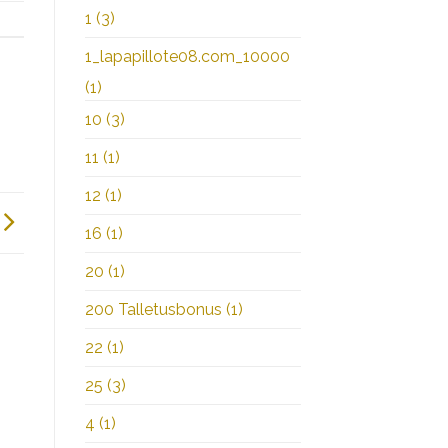
1
(3)
1_lapapillote08.com_10000
(1)
10
(3)
11
(1)
12
(1)
16
(1)
20
(1)
200 Talletusbonus
(1)
22
(1)
25
(3)
4
(1)