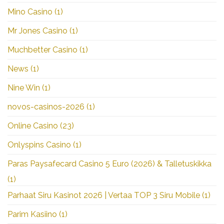
Mino Casino
(1)
Mr Jones Casino
(1)
Muchbetter Casino
(1)
News
(1)
Nine Win
(1)
novos-casinos-2026
(1)
Online Casino
(23)
Onlyspins Casino
(1)
Paras Paysafecard Casino 5 Euro (2026) & Talletuskikka
(1)
Parhaat Siru Kasinot 2026 | Vertaa TOP 3 Siru Mobile
(1)
Parim Kasiino
(1)