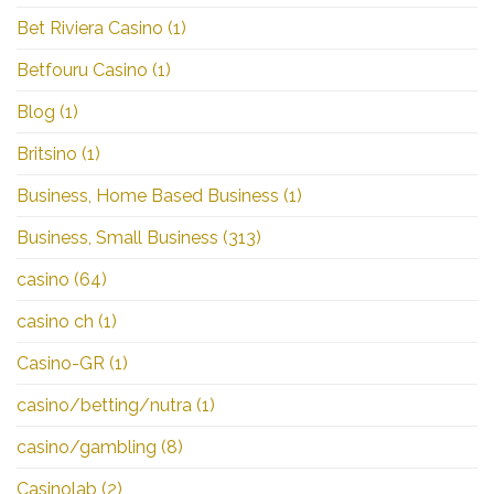
Bet Riviera Casino
(1)
Betfouru Casino
(1)
Blog
(1)
Britsino
(1)
Business, Home Based Business
(1)
Business, Small Business
(313)
casino
(64)
casino ch
(1)
Casino-GR
(1)
casino/betting/nutra
(1)
casino/gambling
(8)
Casinolab
(2)