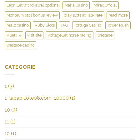
Leon Bet withdrawal options
Maria Casino
Mirax Official
MonteCryptos bonus review
play slots at FatPirate
read more
realz casino
Ruby Slots
TAG
Tortuga Casino
Tower Rush
VBet FR
visit site
VoltageBet horse racing
westace
westace casino
CATEGORIE
1
(3)
1_lapapillote08.com_10000
(1)
10
(3)
11
(1)
12
(1)