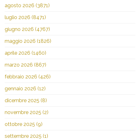
agosto 2026
(3871)
luglio 2026
(8471)
giugno 2026
(4767)
maggio 2026
(1826)
aprile 2026
(1460)
marzo 2026
(867)
febbraio 2026
(426)
gennaio 2026
(12)
dicembre 2025
(8)
novembre 2025
(2)
ottobre 2025
(9)
settembre 2025
(1)