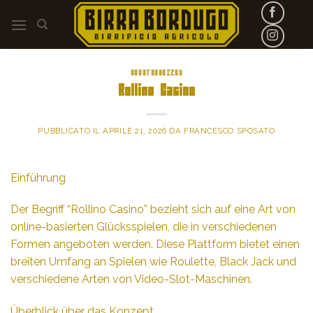
Skip
to
content
UNCATEGORIZED
Rollino Casino
PUBBLICATO IL
APRILE 21, 2026
DA
FRANCESCO SPOSATO
Einführung
Der Begriff “Rollino Casino” bezieht sich auf eine Art von
online-basierten Glücksspielen, die in verschiedenen
Formen angeboten werden. Diese Plattform bietet einen
breiten Umfang an Spielen wie Roulette, Black Jack und
verschiedene Arten von Video-Slot-Maschinen.
Überblick über das Konzept