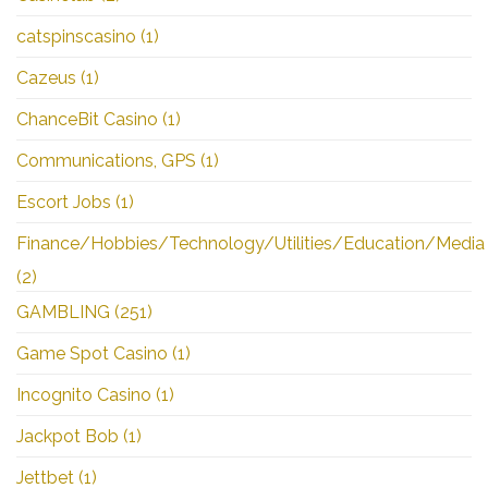
catspinscasino
(1)
Cazeus
(1)
ChanceBit Casino
(1)
Communications, GPS
(1)
Escort Jobs
(1)
Finance/Hobbies/Technology/Utilities/Education/Media
(2)
GAMBLING
(251)
Game Spot Casino
(1)
Incognito Casino
(1)
Jackpot Bob
(1)
Jettbet
(1)