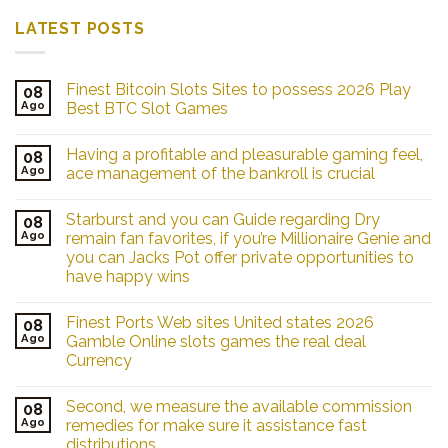
LATEST POSTS
Finest Bitcoin Slots Sites to possess 2026 Play
08
Ago
Best BTC Slot Games
Having a profitable and pleasurable gaming feel,
08
Ago
ace management of the bankroll is crucial
Starburst and you can Guide regarding Dry
08
Ago
remain fan favorites, if you’re Millionaire Genie and
you can Jacks Pot offer private opportunities to
have happy wins
Finest Ports Web sites United states 2026
08
Ago
Gamble Online slots games the real deal
Currency
Second, we measure the available commission
08
Ago
remedies for make sure it assistance fast
distributions