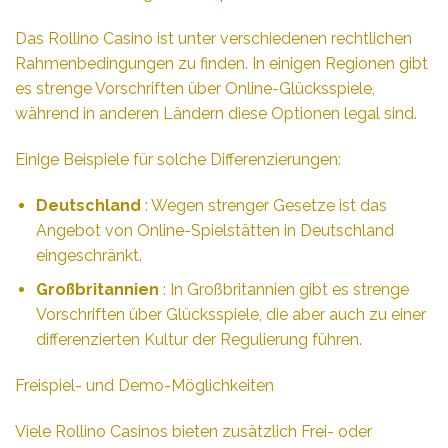
Das Rollino Casino ist unter verschiedenen rechtlichen
Rahmenbedingungen zu finden. In einigen Regionen gibt
es strenge Vorschriften über Online-Glücksspiele,
während in anderen Ländern diese Optionen legal sind.
Einige Beispiele für solche Differenzierungen:
Deutschland
: Wegen strenger Gesetze ist das
Angebot von Online-Spielstätten in Deutschland
eingeschränkt.
Großbritannien
: In Großbritannien gibt es strenge
Vorschriften über Glücksspiele, die aber auch zu einer
differenzierten Kultur der Regulierung führen.
Freispiel- und Demo-Möglichkeiten
Viele Rollino Casinos bieten zusätzlich Frei- oder