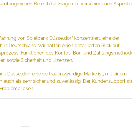
en umfangreichen Bereich für Fragen zu verschiedenen Aspekte
rfahrung von Spielbank Düsseldorf konzentriert, eine der
in Deutschland. Wir hatten einen detaillierten Blick auf
gsprozess, Funktionen des Kontos, Boni und Zahlungsmethod
len sowie Sicherheit und Lizenzen.
k Düsseldorf eine vertrauenswürdige Marke ist, mit einem
ch auch als sehr sicher und zuverlässig. Der Kundensupport st
 Probleme lösen.