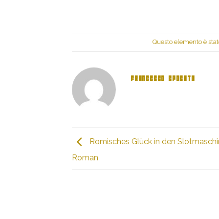
Twitter
(Si
(Si
apre
apre
in
in
una
una
nuova
nuova
finestra)
finestra)
Questo elemento è stato
FRANCESCO SPOSATO
Romisches Glück in den Slotmaschi
Roman