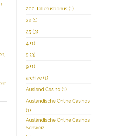
n
200 Talletusbonus
(1)
22
(1)
25
(3)
4
(1)
en,
5
(3)
9
(1)
archive
(1)
eht
Ausland Casino
(1)
Ausländische Online Casinos
(1)
Ausländische Online Casinos
Schweiz