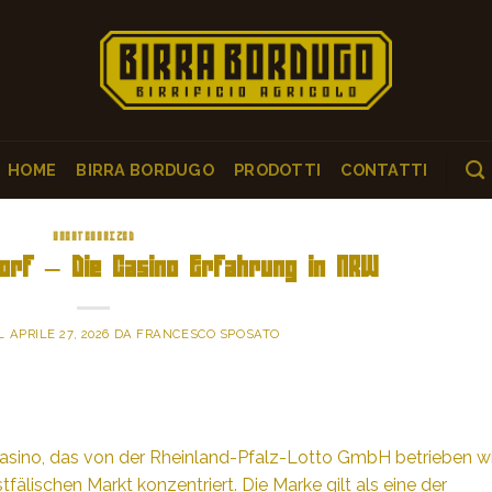
HOME
BIRRA BORDUGO
PRODOTTI
CONTATTI
UNCATEGORIZED
dorf – Die Casino Erfahrung in NRW
IL
APRILE 27, 2026
DA
FRANCESCO SPOSATO
-Casino, das von der Rheinland-Pfalz-Lotto GmbH betrieben w
fälischen Markt konzentriert. Die Marke gilt als eine der