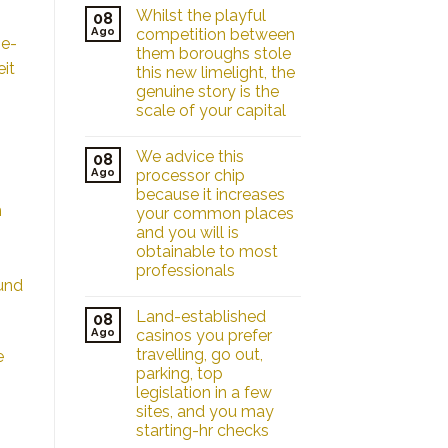
Whilst the playful
08
Ago
competition between
ne-
them boroughs stole
eit
this new limelight, the
genuine story is the
scale of your capital
We advice this
08
Ago
processor chip
because it increases
h
your common places
and you will is
obtainable to most
professionals
und
Land-established
08
Ago
casinos you prefer
travelling, go out,
e
parking, top
legislation in a few
sites, and you may
starting-hr checks