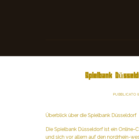
Skip
to
content
Spielbank Düssel
PUBBLICATO 
Überblick über die Spielbank Düsseldorf
Die Spielbank Düsseldorf ist ein Online
und sich vor allem auf den nordrhein-west