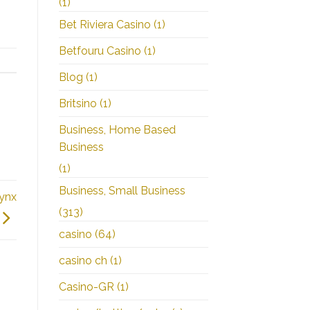
(1)
Bet Riviera Casino
(1)
Betfouru Casino
(1)
Blog
(1)
Britsino
(1)
Business, Home Based
Business
(1)
Business, Small Business
ynx
(313)
casino
(64)
casino ch
(1)
Casino-GR
(1)