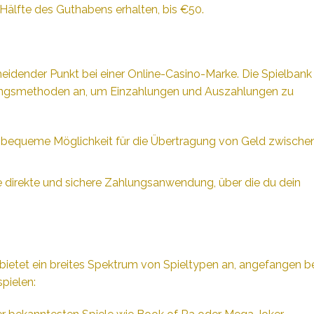
Hälfte des Guthabens erhalten, bis €50.
cheidender Punkt bei einer Online-Casino-Marke. Die Spielbank
lungsmethoden an, um Einzahlungen und Auszahlungen zu
nd bequeme Möglichkeit für die Übertragung von Geld zwische
ne direkte und sichere Zahlungsanwendung, über die du dein
bietet ein breites Spektrum von Spieltypen an, angefangen b
pielen: