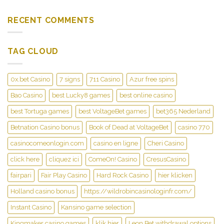
RECENT COMMENTS
TAG CLOUD
0x.bet Casino
7 signs
711 Casino
Azur free spins
Bao Casino
best Lucky8 games
best online casino
best Tortuga games
best VoltageBet games
bet365 Nederland
Betnation Casino bonus
Book of Dead at VoltageBet
casino 770
casinocomeonlogin.com
casino en ligne
Cheri Casino
click here
cliquez ici
ComeOn! Casino
CresusCasino
fairpari
Fair Play Casino
Hard Rock Casino
hier klicken
Holland casino bonus
https://wildrobincasinologinfr.com/
Instant Casino
Kansino game selection
Kingmaker casino games
klik hier
Leon Bet withdrawal options