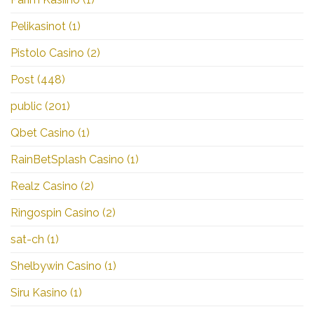
Pelikasinot
(1)
Pistolo Casino
(2)
Post
(448)
public
(201)
Qbet Casino
(1)
RainBetSplash Casino
(1)
Realz Casino
(2)
Ringospin Casino
(2)
sat-ch
(1)
Shelbywin Casino
(1)
Siru Kasino
(1)