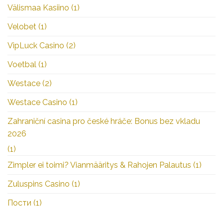
Välismaa Kasiino
(1)
Velobet
(1)
VipLuck Casino
(2)
Voetbal
(1)
Westace
(2)
Westace Casino
(1)
Zahraniční casina pro české hráče: Bonus bez vkladu
2026
(1)
Zimpler ei toimi? Vianmääritys & Rahojen Palautus
(1)
Zuluspins Casino
(1)
Пости
(1)