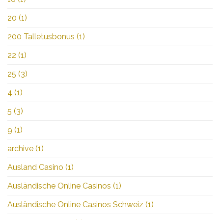
20
(1)
200 Talletusbonus
(1)
22
(1)
25
(3)
4
(1)
5
(3)
9
(1)
archive
(1)
Ausland Casino
(1)
Ausländische Online Casinos
(1)
Ausländische Online Casinos Schweiz
(1)