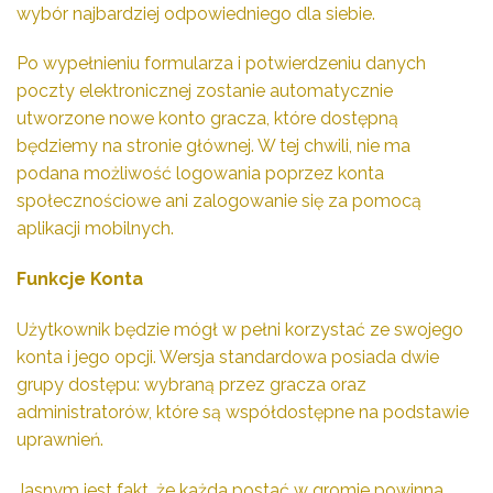
wybór najbardziej odpowiedniego dla siebie.
Po wypełnieniu formularza i potwierdzeniu danych
poczty elektronicznej zostanie automatycznie
utworzone nowe konto gracza, które dostępną
będziemy na stronie głównej. W tej chwili, nie ma
podana możliwość logowania poprzez konta
społecznościowe ani zalogowanie się za pomocą
aplikacji mobilnych.
Funkcje Konta
Użytkownik będzie mógł w pełni korzystać ze swojego
konta i jego opcji. Wersja standardowa posiada dwie
grupy dostępu: wybraną przez gracza oraz
administratorów, które są współdostępne na podstawie
uprawnień.
Jasnym jest fakt, że każda postać w gromie powinna