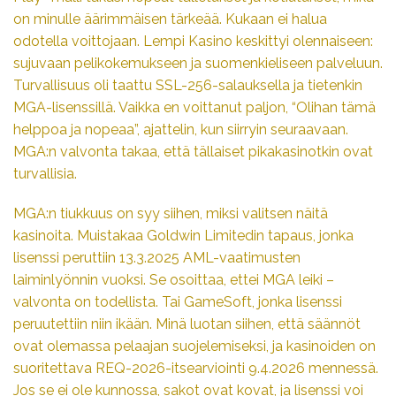
on minulle äärimmäisen tärkeää. Kukaan ei halua
odotella voittojaan. Lempi Kasino keskittyi olennaiseen:
sujuvaan pelikokemukseen ja suomenkieliseen palveluun.
Turvallisuus oli taattu SSL-256-salauksella ja tietenkin
MGA-lisenssillä. Vaikka en voittanut paljon, “Olihan tämä
helppoa ja nopeaa”, ajattelin, kun siirryin seuraavaan.
MGA:n valvonta takaa, että tällaiset pikakasinotkin ovat
turvallisia.
MGA:n tiukkuus on syy siihen, miksi valitsen näitä
kasinoita. Muistakaa Goldwin Limitedin tapaus, jonka
lisenssi peruttiin 13.3.2025 AML-vaatimusten
laiminlyönnin vuoksi. Se osoittaa, ettei MGA leiki –
valvonta on todellista. Tai GameSoft, jonka lisenssi
peruutettiin niin ikään. Minä luotan siihen, että säännöt
ovat olemassa pelaajan suojelemiseksi, ja kasinoiden on
suoritettava REQ-2026-itsearviointi 9.4.2026 mennessä.
Jos se ei ole kunnossa, sakot ovat kovat, ja lisenssi voi