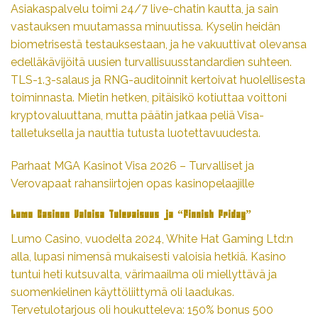
Asiakaspalvelu toimi 24/7 live-chatin kautta, ja sain
vastauksen muutamassa minuutissa. Kyselin heidän
biometrisestä testauksestaan, ja he vakuuttivat olevansa
edelläkävijöitä uusien turvallisuusstandardien suhteen.
TLS-1.3-salaus ja RNG-auditoinnit kertoivat huolellisesta
toiminnasta. Mietin hetken, pitäisikö kotiuttaa voittoni
kryptovaluuttana, mutta päätin jatkaa peliä Visa-
talletuksella ja nauttia tutusta luotettavuudesta.
Parhaat MGA Kasinot Visa 2026 – Turvalliset ja
Verovapaat rahansiirtojen opas kasinopelaajille
Lumo Casinon Valoisa Tulevaisuus ja “Finnish Friday”
Lumo Casino, vuodelta 2024, White Hat Gaming Ltd:n
alla, lupasi nimensä mukaisesti valoisia hetkiä. Kasino
tuntui heti kutsuvalta, värimaailma oli miellyttävä ja
suomenkielinen käyttöliittymä oli laadukas.
Tervetulotarjous oli houkutteleva: 150% bonus 500