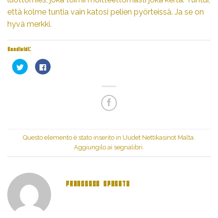
että kolme tuntia vain katosi pelien pyörteissä. Ja se on
hyvä merkki.
Condividi:
Fai
Fai
clic
clic
qui
per
per
condividere
condividere
su
su
Facebook
Twitter
(Si
(Si
apre
apre
in
in
una
una
nuova
nuova
finestra)
finestra)
Questo elemento è stato inserito in
Uudet Nettikasinot Malta
.
Aggiungilo ai
segnalibri
.
FRANCESCO SPOSATO