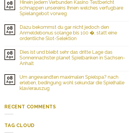
Hinein jedem Verbunden Kasino Testbericht
08
Ago
schnappen unsereins Ihnen welches verfugbare
Spielangebot vorweg
Dazu bekommst du gar nicht jedoch den
08
Ago
Anmeldebonus solange bis 100 �, statt eine
ordentliche Slot-Selektion
Dies ist und bleibt sehr das dritte Lage das
08
Ago
Sonnennachster planet Spielbanken in Sachsen-
Anhalt
Um angewandten maximalen Spielspa? nach
08
Ago
erleben, bedingung wohl sekundar die Spielhalle
klavierauszug
RECENT COMMENTS
TAG CLOUD