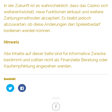
In der Zukunft ist es wahrscheinlich, dass das Casino sich
weiterentwickelt, neue Funktionen einbaut und weitere
Zahlungsmethoden akzeptiert. Es bleibt jedoch
abzuwarten, ob diese Änderungen den Spielerbedarf
bedienen werden können.
Hinweis
Alle Inhalte auf dieser Seite sind für informative Zwecke
bestimmt und sollten nicht als Finanzielle Beratung oder
Kaufempfehlung angesehen werden.
Condividi:
Fai
Fai
clic
clic
qui
per
per
condividere
condividere
su
su
Facebook
Twitter
(Si
(Si
apre
apre
in