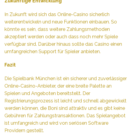
Zukünftige Entwicklung
In Zukunft wird sich das Online-Casino sicherlich
weiterentwickeln und neue Funktionen einbauen. So
könnte es sein, dass weitere Zahlungsmethoden
akzeptiert werden oder auch dass noch mehr Spiele
verfügbar sind. Darüber hinaus sollte das Casino einen
umfangreichen Support für Spieler anbieten.
Fazit
Die Spielbank München ist ein sicherer und zuverlässiger
Online-Casino-Anbieter, der eine breite Palette an
Spielen und Angeboten bereitstellt. Der
Registrierungsprozess ist leicht und schnell abgewickelt
werden können, die Boni sind attraktiv und es gibt keine
Gebühren für Zahlungstransaktionen. Das Spielangebot
ist umfangreich und wird von seriösen Software
Providern gestellt.