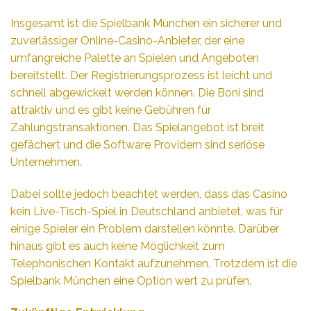
Insgesamt ist die Spielbank München ein sicherer und
zuverlässiger Online-Casino-Anbieter, der eine
umfangreiche Palette an Spielen und Angeboten
bereitstellt. Der Registrierungsprozess ist leicht und
schnell abgewickelt werden können. Die Boni sind
attraktiv und es gibt keine Gebühren für
Zahlungstransaktionen. Das Spielangebot ist breit
gefächert und die Software Providern sind seriöse
Unternehmen.
Dabei sollte jedoch beachtet werden, dass das Casino
kein Live-Tisch-Spiel in Deutschland anbietet, was für
einige Spieler ein Problem darstellen könnte. Darüber
hinaus gibt es auch keine Möglichkeit zum
Telephonischen Kontakt aufzunehmen. Trotzdem ist die
Spielbank München eine Option wert zu prüfen.