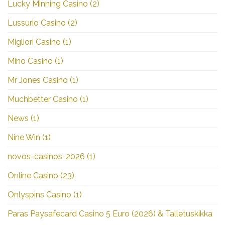
Lucky Minning Casino
(2)
Lussurio Casino
(2)
Migliori Casino
(1)
Mino Casino
(1)
Mr Jones Casino
(1)
Muchbetter Casino
(1)
News
(1)
Nine Win
(1)
novos-casinos-2026
(1)
Online Casino
(23)
Onlyspins Casino
(1)
Paras Paysafecard Casino 5 Euro (2026) & Talletuskikka