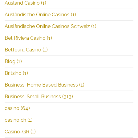
Ausland Casino
(1)
Ausländische Online Casinos
(1)
Ausländische Online Casinos Schweiz
(1)
Bet Riviera Casino
(1)
Betfouru Casino
(1)
Blog
(1)
Britsino
(1)
Business, Home Based Business
(1)
Business, Small Business
(313)
casino
(64)
casino ch
(1)
Casino-GR
(1)