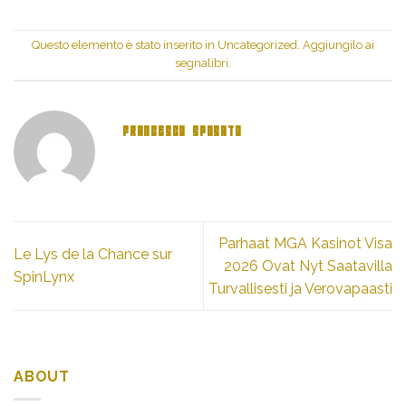
in
una
una
nuova
nuova
finestra)
finestra)
Questo elemento è stato inserito in
Uncategorized
. Aggiungilo ai
segnalibri
.
FRANCESCO SPOSATO
Parhaat MGA Kasinot Visa
Le Lys de la Chance sur
2026 Ovat Nyt Saatavilla
SpinLynx
Turvallisesti ja Verovapaasti
ABOUT