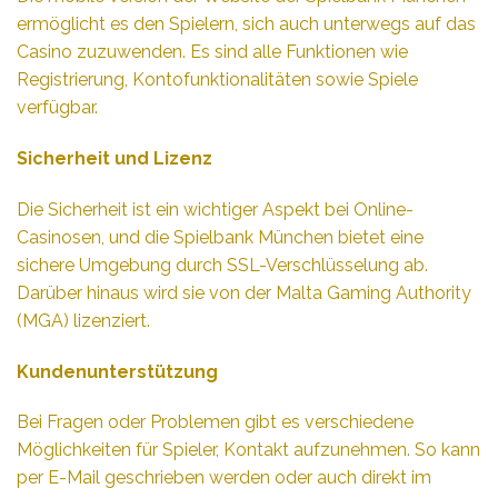
ermöglicht es den Spielern, sich auch unterwegs auf das
Casino zuzuwenden. Es sind alle Funktionen wie
Registrierung, Kontofunktionalitäten sowie Spiele
verfügbar.
Sicherheit und Lizenz
Die Sicherheit ist ein wichtiger Aspekt bei Online-
Casinosen, und die Spielbank München bietet eine
sichere Umgebung durch SSL-Verschlüsselung ab.
Darüber hinaus wird sie von der Malta Gaming Authority
(MGA) lizenziert.
Kundenunterstützung
Bei Fragen oder Problemen gibt es verschiedene
Möglichkeiten für Spieler, Kontakt aufzunehmen. So kann
per E-Mail geschrieben werden oder auch direkt im