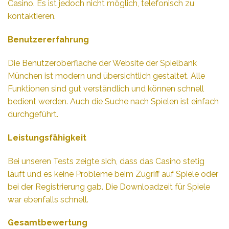
Casino. Es ist jedoch nicht möglich, telefonisch zu
kontaktieren.
Benutzererfahrung
Die Benutzeroberfläche der Website der Spielbank
München ist modern und übersichtlich gestaltet. Alle
Funktionen sind gut verständlich und können schnell
bedient werden. Auch die Suche nach Spielen ist einfach
durchgeführt.
Leistungsfähigkeit
Bei unseren Tests zeigte sich, dass das Casino stetig
läuft und es keine Probleme beim Zugriff auf Spiele oder
bei der Registrierung gab. Die Downloadzeit für Spiele
war ebenfalls schnell.
Gesamtbewertung