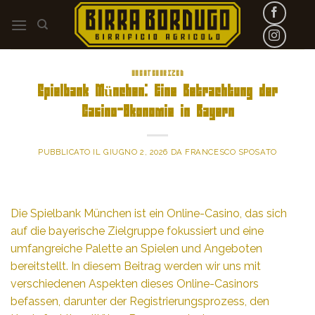
Skip
to
content
UNCATEGORIZED
Spielbank München: Eine Betrachtung der
Casino-Ökonomie in Bayern
PUBBLICATO IL
GIUGNO 2, 2026
DA
FRANCESCO SPOSATO
Die Spielbank München ist ein Online-Casino, das sich
auf die bayerische Zielgruppe fokussiert und eine
umfangreiche Palette an Spielen und Angeboten
bereitstellt. In diesem Beitrag werden wir uns mit
verschiedenen Aspekten dieses Online-Casinors
befassen, darunter der Registrierungsprozess, den