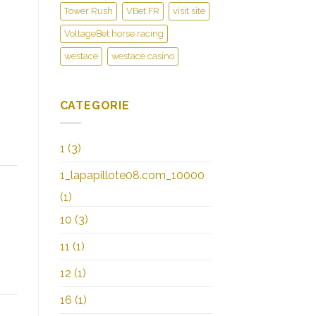
Tower Rush
VBet FR
visit site
VoltageBet horse racing
westace
westace casino
CATEGORIE
1
(3)
1_lapapillote08.com_10000
(1)
10
(3)
11
(1)
12
(1)
16
(1)