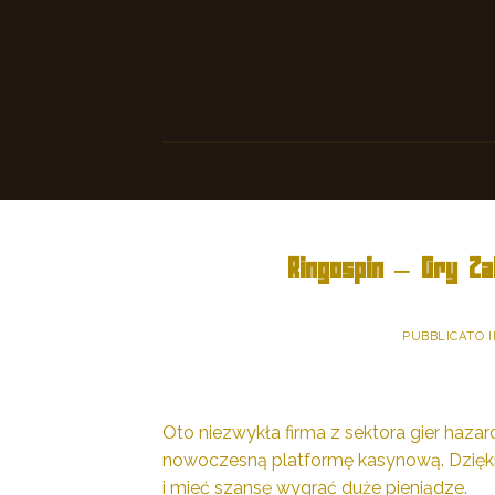
Skip
to
content
Ringospin – Gry Z
PUBBLICATO 
Oto niezwykła firma z sektora gier haz
nowoczesną platformę kasynową. Dzięki
i mieć szansę wygrać duże pieniądze.