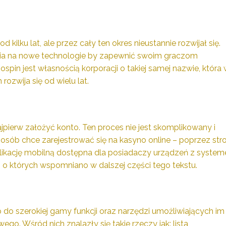
od kilku lat, ale przez cały ten okres nieustannie rozwijał się.
awia na nowe technologie by zapewnić swoim graczom
ospin jest własnością korporacji o takiej samej nazwie, która
zwija się od wielu lat.
jpierw założyć konto. Ten proces nie jest skomplikowany i
posób chce zarejestrować się na kasyno online – poprzez str
plikację mobilną dostępna dla posiadaczy urządzeń z syste
w, o których wspomniano w dalszej części tego tekstu.
do szerokiej gamy funkcji oraz narzędzi umożliwiających im
o. Wśród nich znalazły się takie rzeczy jak: lista