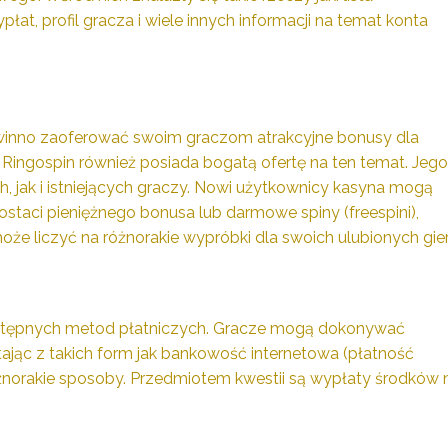
at, profil gracza i wiele innych informacji na temat konta
powinno zaoferować swoim graczom atrakcyjne bonusy dla
. Ringospin również posiada bogatą ofertę na ten temat. Jego
 jak i istniejących graczy. Nowi użytkownicy kasyna mogą
taci pieniężnego bonusa lub darmowe spiny (freespini),
że liczyć na różnorakie wypróbki dla swoich ulubionych gier
dostępnych metod płatniczych. Gracze mogą dokonywać
tając z takich form jak bankowość internetowa (płatność
 różnorakie sposoby. Przedmiotem kwestii są wypłaty środków 