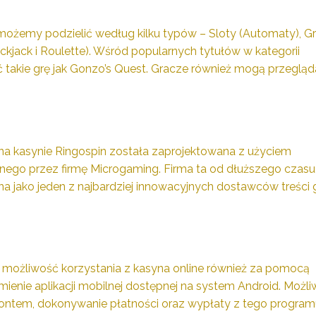
ożemy podzielić według kilku typów – Sloty (Automaty), G
ackjack i Roulette). Wśród popularnych tytułów w kategorii
akie grę jak Gonzo’s Quest. Gracze również mogą przegląd
a na kasynie Ringospin została zaprojektowana z użyciem
ego przez firmę Microgaming. Firma ta od dłuższego czasu
a jako jeden z najbardziej innowacyjnych dostawców treści g
 możliwość korzystania z kasyna online również za pomocą
enie aplikacji mobilnej dostępnej na system Android. Możli
e kontem, dokonywanie płatności oraz wypłaty z tego program