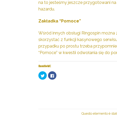
na to jesteśmy jeszcze przygotowani na 
hazardu.
Zakładka “Pomoce”
Wśród innych obsługi Ringospin można zn
skorzystać z funkcji kasynowego serwis
przypadku po prostu trzeba przypomnieć
“Pomoce” w kwestii odwołania się do po
Condividi:
Fai
Fai
clic
clic
qui
per
per
condividere
condividere
su
su
Facebook
Twitter
(Si
(Si
apre
apre
in
in
una
una
nuova
nuova
finestra)
finestra)
Questo elemento è stato