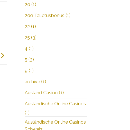
20
(1)
200 Talletusbonus
(1)
22
(1)
25
(3)
4
(1)
5
(3)
9
(1)
archive
(1)
Ausland Casino
(1)
Ausländische Online Casinos
(1)
Ausländische Online Casinos
Schweiz