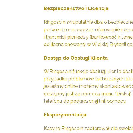
Bezpieczeństwo i Licencja
Ringospin skrupulatnie dba o bezpieczne 
potwierdzone poprzez oferowanie różno
i transmisji pieniędzy (bankowość intern
od licencjonowanej w Wielkiej Brytanii sp
Dostęp do Obsługi Klienta
W Ringospin funkcje obsługi klienta dost
przypadku problemów technicznych lub n
jesteśmy online możemy skontaktować si
dostępny jest za pomocą menu “Drukuj” w
telefonu do podłączonej linii pomocy.
Eksperymentacja
Kasyno Ringospin zaoferował dla swoich