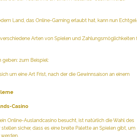
 jedem Land, das Online-Gaming erlaubt hat, kann nun Echtgel
le verschiedene Arten von Spielen und Zahlungsmöglichkeiten 
n geben: zum Beispiel:
 sich um eine Art Frist, nach der die Gewinnsaison an einem
bleme
ands-Casino
in Online-Auslandcasino besucht, ist natürlich die Wahl des
 stellen sicher, dass es eine breite Palette an Spielen gibt, um
u werden.