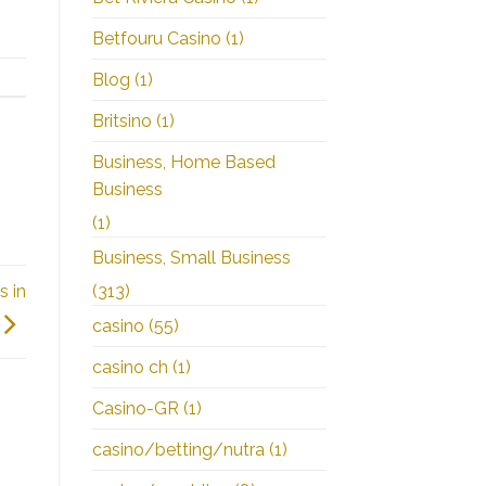
Betfouru Casino
(1)
Blog
(1)
Britsino
(1)
Business, Home Based
Business
(1)
Business, Small Business
(313)
s in
casino
(55)
casino ch
(1)
Casino-GR
(1)
casino/betting/nutra
(1)