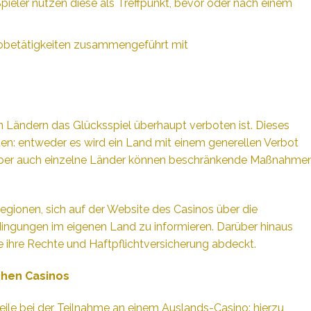
Spieler nutzen diese als Treffpunkt, bevor oder nach einem
nobetätigkeiten zusammengeführt mit
en Ländern das Glücksspiel überhaupt verboten ist. Dieses
en: entweder es wird ein Land mit einem generellen Verbot
aber auch einzelne Länder können beschränkende Maßnahme
 Regionen, sich auf der Website des Casinos über die
ngungen im eigenen Land zu informieren. Darüber hinaus
sie ihre Rechte und Haftpflichtversicherung abdeckt.
chen Casinos
eile bei der Teilnahme an einem Auslands-Casino: hierzu