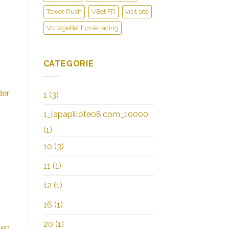
Tower Rush
VBet FR
visit site
VoltageBet horse racing
CATEGORIE
der
1
(3)
1_lapapillote08.com_10000
(1)
10
(3)
11
(1)
12
(1)
16
(1)
20
(1)
len