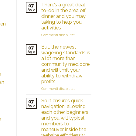
There’s a great deal
07
Ago
to-do in the area off
dinner and you may
taking to help you
den
activities
su
Commenti disabilitati
There’s
a
But, the newest
07
great
Ago
wagering standards is
deal
a lot more than
to-
community mediocre,
do
and will limit your
in
n
ability to withdraw
the
profits
area
an
off
su
Commenti disabilitati
dinner
But,
and
the
So it ensures quick
07
you
newest
Ago
navigation, allowing
may
wagering
each other beginners
taking
standards
and you will typical
to
h
is
help
members to
a
you
maneuver inside the
lot
activities
website effortlessly
more