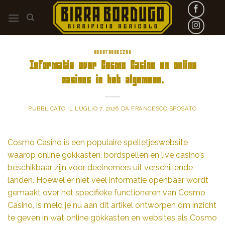
Skip
to
content
UNCATEGORIZED
Informatie over Cosmo Casino en online
casinos in het algemeen.
PUBBLICATO IL
LUGLIO 7, 2026
DA
FRANCESCO SPOSATO
Cosmo Casino is een populaire spelletjeswebsite
waarop online gokkasten, bordspellen en live casino’s
beschikbaar zijn voor deelnemers uit verschillende
landen. Hoewel er niet veel informatie openbaar wordt
gemaakt over het specifieke functioneren van Cosmo
Casino, is
meld je nu aan
dit artikel ontworpen om inzicht
te geven in wat online gokkasten en websites als Cosmo