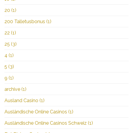
20
(1)
200 Talletusbonus
(1)
22
(1)
25
(3)
4
(1)
5
(3)
9
(1)
archive
(1)
Ausland Casino
(1)
Ausländische Online Casinos
(1)
Ausländische Online Casinos Schweiz
(1)