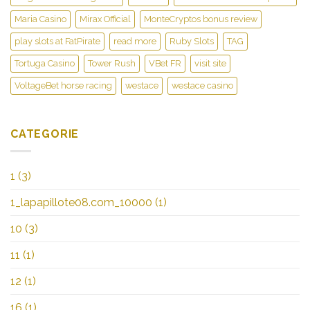
Maria Casino
Mirax Official
MonteCryptos bonus review
play slots at FatPirate
read more
Ruby Slots
TAG
Tortuga Casino
Tower Rush
VBet FR
visit site
VoltageBet horse racing
westace
westace casino
CATEGORIE
1
(3)
1_lapapillote08.com_10000
(1)
10
(3)
11
(1)
12
(1)
16
(1)