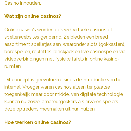
Casino inhouden.
Wat zijn online casinos?
Online casino’s worden ook wel virtuele casino’s of
spellenwebsites genoemd. Ze bieden een breed
assortiment spelletjes aan, waaronder slots (gokkasten),
bordspellen, roulettes, blackjack en live casinospelen via
videoverbindingen met fysieke tafels in online kasino-
ruimten.
Dit concept is geëvolueerd sinds de introductie van het
internet. Vroeger waren casino’s alleen ter plaatse
toegankelijk maar door middel van digitale technologie
kunnen nu zowel amateurgokkers als ervaren spelers
deze optredens meemaken uit hun huizen.
Hoe werken online casinos?