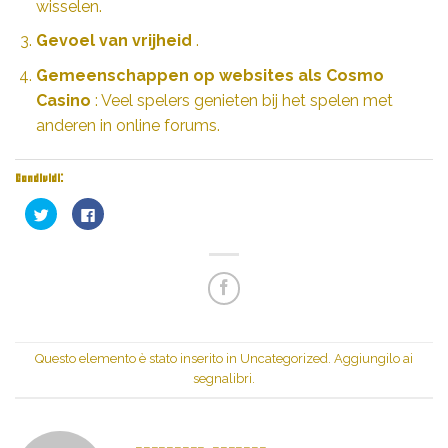
wisselen.
Gevoel van vrijheid
.
Gemeenschappen op websites als Cosmo
Casino
: Veel spelers genieten bij het spelen met
anderen in online forums.
Condividi:
Fai
Fai
clic
clic
qui
per
per
condividere
condividere
su
su
Facebook
Twitter
(Si
(Si
apre
apre
in
in
una
una
nuova
nuova
finestra)
finestra)
Questo elemento è stato inserito in
Uncategorized
. Aggiungilo ai
segnalibri
.