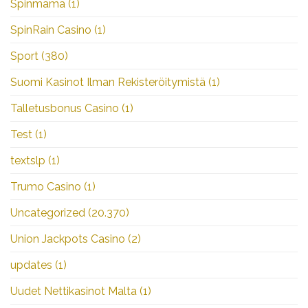
Spinmama
(1)
SpinRain Casino
(1)
Sport
(380)
Suomi Kasinot Ilman Rekisteröitymistä
(1)
Talletusbonus Casino
(1)
Test
(1)
textslp
(1)
Trumo Casino
(1)
Uncategorized
(20.370)
Union Jackpots Casino
(2)
updates
(1)
Uudet Nettikasinot Malta
(1)