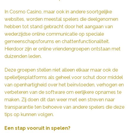
In Cosmo Casino, maar ook in andere soortgelijke
websites, worden meestal spelers die deelgenomen
hebben tot stand gebracht door het aangaan van
wederzijdse online communicatie op speciale
gemeenschapsforums en chattenfunctionaliteit.
Hierdoor zijn er online vriendengroepen ontstaan met
duizenden leden.
Deze groepen stellen niet alleen elkaar maar ook de
spelletjesplatforms als geheel voor schut door middel
van openhartigheid over het beïnvloeden, verhogen en
verbeteren van de software om eerlijkere opnames te
maken. Zij doen dit dan weer met een streven naar
transparantie ten behoeve van andere spelers die deze
tips op kunnen volgen.
Een stap vooruit in spelen?