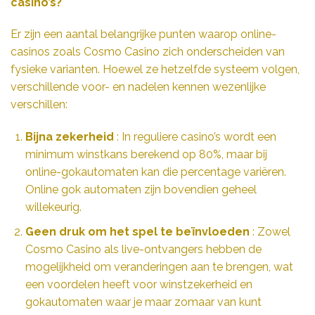
casino’s?
Er zijn een aantal belangrijke punten waarop online-
casinos zoals Cosmo Casino zich onderscheiden van
fysieke varianten. Hoewel ze hetzelfde systeem volgen,
verschillende voor- en nadelen kennen wezenlijke
verschillen:
Bijna zekerheid
: In reguliere casino’s wordt een
minimum winstkans berekend op 80%, maar bij
online-gokautomaten kan die percentage variëren.
Online gok automaten zijn bovendien geheel
willekeurig.
Geen druk om het spel te beïnvloeden
: Zowel
Cosmo Casino als live-ontvangers hebben de
mogelijkheid om veranderingen aan te brengen, wat
een voordelen heeft voor winstzekerheid en
gokautomaten waar je maar zomaar van kunt