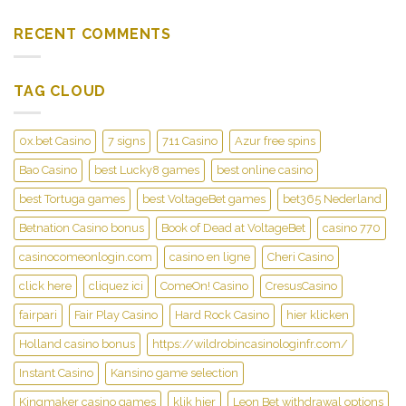
RECENT COMMENTS
TAG CLOUD
0x.bet Casino
7 signs
711 Casino
Azur free spins
Bao Casino
best Lucky8 games
best online casino
best Tortuga games
best VoltageBet games
bet365 Nederland
Betnation Casino bonus
Book of Dead at VoltageBet
casino 770
casinocomeonlogin.com
casino en ligne
Cheri Casino
click here
cliquez ici
ComeOn! Casino
CresusCasino
fairpari
Fair Play Casino
Hard Rock Casino
hier klicken
Holland casino bonus
https://wildrobincasinologinfr.com/
Instant Casino
Kansino game selection
Kingmaker casino games
klik hier
Leon Bet withdrawal options