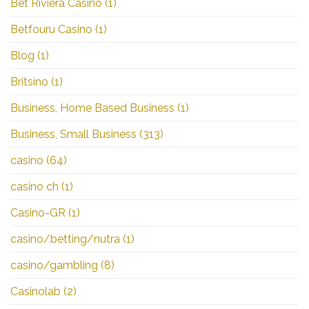
Bet Riviera Casino
(1)
Betfouru Casino
(1)
Blog
(1)
Britsino
(1)
Business, Home Based Business
(1)
Business, Small Business
(313)
casino
(64)
casino ch
(1)
Casino-GR
(1)
casino/betting/nutra
(1)
casino/gambling
(8)
Casinolab
(2)