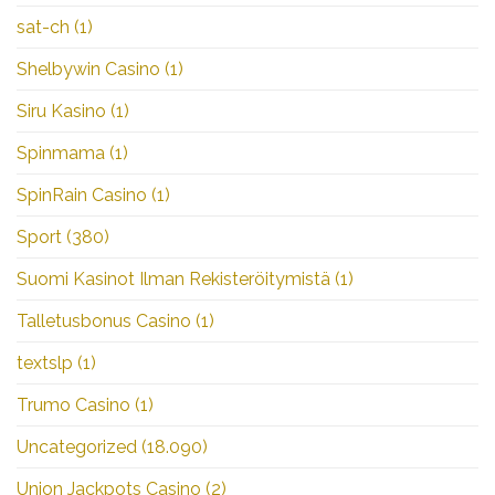
sat-ch
(1)
Shelbywin Casino
(1)
Siru Kasino
(1)
Spinmama
(1)
SpinRain Casino
(1)
Sport
(380)
Suomi Kasinot Ilman Rekisteröitymistä
(1)
Talletusbonus Casino
(1)
textslp
(1)
Trumo Casino
(1)
Uncategorized
(18.090)
Union Jackpots Casino
(2)