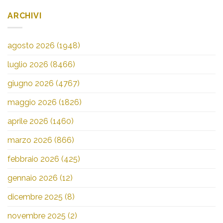
ARCHIVI
agosto 2026
(1948)
luglio 2026
(8466)
giugno 2026
(4767)
maggio 2026
(1826)
aprile 2026
(1460)
marzo 2026
(866)
febbraio 2026
(425)
gennaio 2026
(12)
dicembre 2025
(8)
novembre 2025
(2)