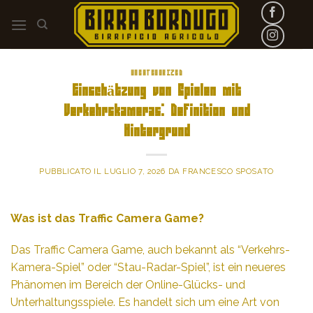
Skip
to
content
UNCATEGORIZED
Einschätzung von Spielen mit
Verkehrskameras: Definition und
Hintergrund
PUBBLICATO IL
LUGLIO 7, 2026
DA
FRANCESCO SPOSATO
Was ist das Traffic Camera Game?
Das Traffic Camera Game, auch bekannt als “Verkehrs-
Kamera-Spiel” oder “Stau-Radar-Spiel”, ist ein neueres
Phänomen im Bereich der Online-Glücks- und
Unterhaltungsspiele. Es handelt sich um eine Art von