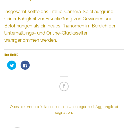
Insgesamt sollte das Traffic-Camera-Spiel aufgrund
seiner Fähigkeit zur Erschließung von Gewinnen und
Belohnungen als ein neues Phänomen im Bereich der
Unterhaltungs- und Online-Glücksseiten
wahrgenommen werden.
Condividi:
Fai
Fai
clic
clic
qui
per
per
condividere
condividere
su
su
Facebook
Twitter
(Si
(Si
apre
apre
in
in
una
una
nuova
nuova
finestra)
finestra)
Questo elemento è stato inserito in
Uncategorized
. Aggiungilo ai
segnalibri
.