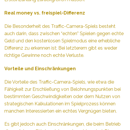
Real money vs. freispiel-Differenz
Die Besonderheit des Traffic-Camera-Spiels besteht
auch darin, dass zwischen “echten” Spielen gegen echte
Geld und den kostenlosen Spielmodus eine erhebliche
Differenz zu erkennen ist: Bei letzterem gibt es weder
richtige Gewinne noch echte Verluste.
Vorteile und Einschränkungen
Die Vorteile des Traffic-Camera-Spiels, wie etwa die
Fähigkeit zur Erschließung von Belohnungspunkten bei
bestimmten Geschwindigkeiten oder dem Nutzen von
strategischen Kalkulationen im Spielprozess können
manchen Interessierten ein echtes Vergnügen bieten.
Es gibt jedoch auch Einschränkungen, die beim Betrieb