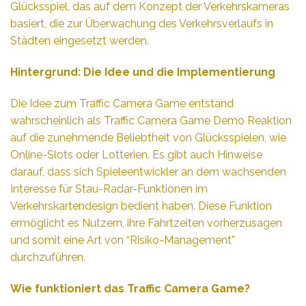
Glücksspiel, das auf dem Konzept der Verkehrskameras
basiert, die zur Überwachung des Verkehrsverlaufs in
Städten eingesetzt werden.
Hintergrund: Die Idee und die Implementierung
Die Idee zum Traffic Camera Game entstand
wahrscheinlich als
Traffic Camera Game Demo
Reaktion
auf die zunehmende Beliebtheit von Glücksspielen, wie
Online-Slots oder Lotterien. Es gibt auch Hinweise
darauf, dass sich Spieleentwickler an dem wachsenden
Interesse für Stau-Radar-Funktionen im
Verkehrskartendesign bedient haben. Diese Funktion
ermöglicht es Nutzern, ihre Fahrtzeiten vorherzusagen
und somit eine Art von “Risiko-Management”
durchzuführen.
Wie funktioniert das Traffic Camera Game?