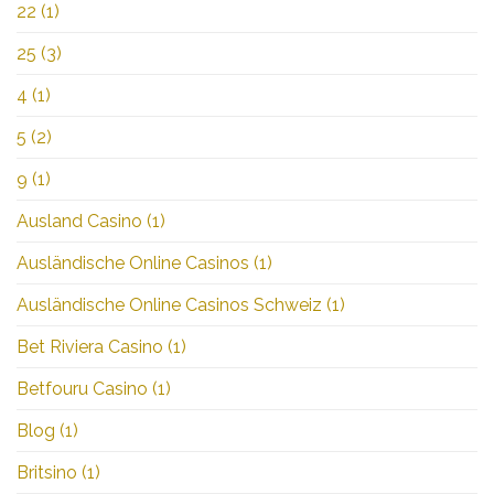
22
(1)
25
(3)
4
(1)
5
(2)
9
(1)
Ausland Casino
(1)
Ausländische Online Casinos
(1)
Ausländische Online Casinos Schweiz
(1)
Bet Riviera Casino
(1)
Betfouru Casino
(1)
Blog
(1)
Britsino
(1)