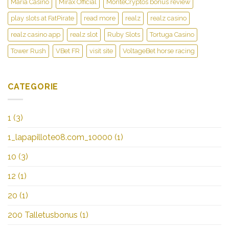
Maria Casino
Mirax Official
MonteCryptos bonus review
play slots at FatPirate
read more
realz
realz casino
realz casino app
realz slot
Ruby Slots
Tortuga Casino
Tower Rush
VBet FR
visit site
VoltageBet horse racing
CATEGORIE
1
(3)
1_lapapillote08.com_10000
(1)
10
(3)
12
(1)
20
(1)
200 Talletusbonus
(1)