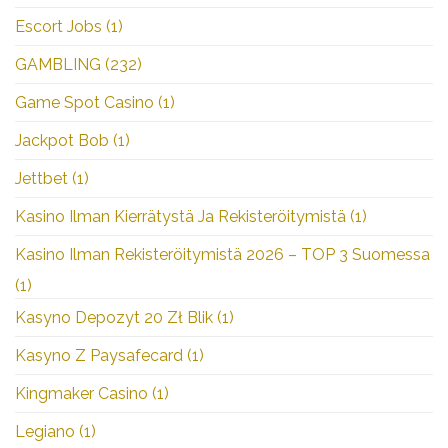
Escort Jobs
(1)
GAMBLING
(232)
Game Spot Casino
(1)
Jackpot Bob
(1)
Jettbet
(1)
Kasino Ilman Kierrätystä Ja Rekisteröitymistä
(1)
Kasino Ilman Rekisteröitymistä 2026 – TOP 3 Suomessa
(1)
Kasyno Depozyt 20 Zł Blik
(1)
Kasyno Z Paysafecard
(1)
Kingmaker Casino
(1)
Legiano
(1)