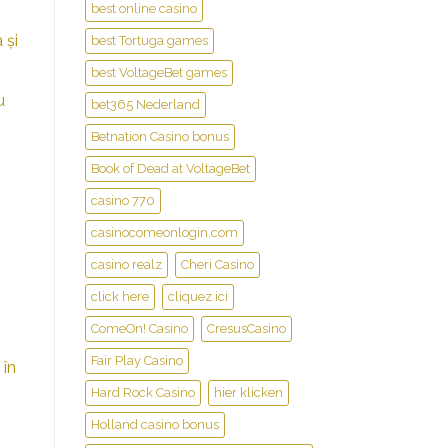
best online casino
 și
best Tortuga games
best VoltageBet games
u
bet365 Nederland
Betnation Casino bonus
Book of Dead at VoltageBet
casino 770
casinocomeonlogin.com
casino realz
Cheri Casino
click here
cliquez ici
ComeOn! Casino
CresusCasino
Fair Play Casino
 în
Hard Rock Casino
hier klicken
Holland casino bonus