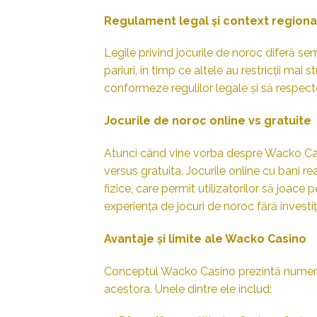
Regulament legal și context regiona
Legile privind jocurile de noroc diferă sem
pariuri, în timp ce altele au restricții ma
conformeze regulilor legale și să respecte
Jocurile de noroc online vs gratuite
Atunci când vine vorba despre Wacko Casin
versus gratuita. Jocurile online cu bani rea
fizice, care permit utilizatorilor să joace
experiența de jocuri de noroc fără investiția
Avantaje și limite ale Wacko Casino
Conceptul Wacko Casino prezintă numeroase
acestora. Unele dintre ele includ: