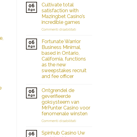
Cultivate total
06
Ago
satisfaction with
Mazingbet Casino’s
incredible games
su
Commenti disabilitati
Cultivate
e,
total
Fortunate Warrior
06
satisfaction
Ago
Business Minimal,
with
based in Ontario,
Mazingbet
California, functions
Casino’s
as the new
incredible
sweepstakes recruit
games
and fee officer
e
Ontgrendel de
06
Ago
geverifieerde
goksysteem van
MrPunter Casino voor
fenomenale winsten
su
Commenti disabilitati
Ontgrendel
de
Spinhub Casino Uw
06
geverifieerde