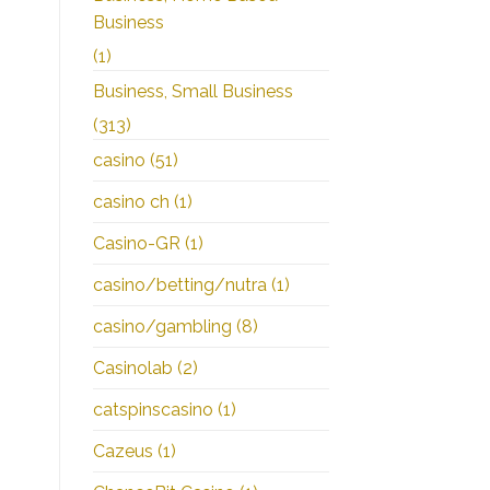
Business
(1)
Business, Small Business
(313)
casino
(51)
casino ch
(1)
Casino-GR
(1)
casino/betting/nutra
(1)
casino/gambling
(8)
Casinolab
(2)
catspinscasino
(1)
Cazeus
(1)