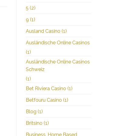
5
(2)
9
(1)
Ausland Casino
(1)
Ausländische Online Casinos
(1)
Ausländische Online Casinos
Schweiz
(1)
Bet Riviera Casino
(1)
Betfouru Casino
(1)
Blog
(1)
Britsino
(1)
Business, Home Based