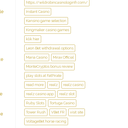
https://wildrobincasinologinfr.com/
le
Instant Casino
Kansino game selection
Kingmaker casino games
klik hier
Leon Bet withdrawal options
Maria Casino
Mirax Official
te
MonteCryptos bonus review
play slots at FatPirate
read more
realz
realz casino
le
realz casino app
realz slot
Ruby Slots
Tortuga Casino
Tower Rush
VBet FR
visit site
de
VoltageBet horse racing