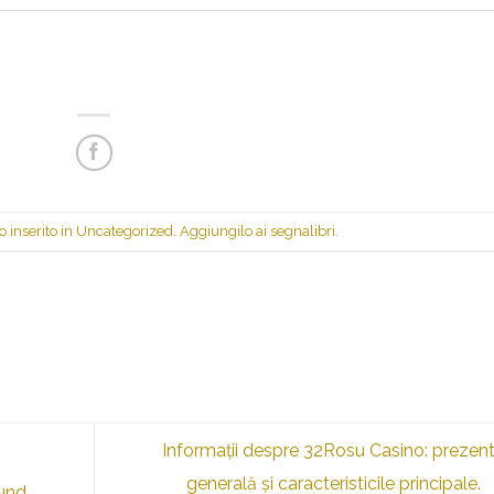
 inserito in
Uncategorized
. Aggiungilo ai
segnalibri
.
Informații despre 32Rosu Casino: prezen
generală și caracteristicile principale.
rund