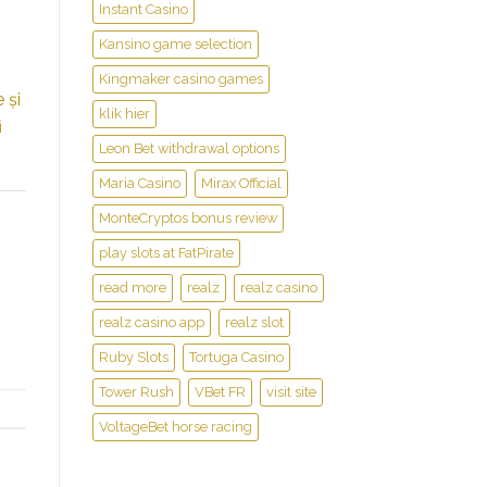
Instant Casino
Kansino game selection
Kingmaker casino games
 și
klik hier
i
Leon Bet withdrawal options
Maria Casino
Mirax Official
MonteCryptos bonus review
play slots at FatPirate
read more
realz
realz casino
realz casino app
realz slot
Ruby Slots
Tortuga Casino
Tower Rush
VBet FR
visit site
VoltageBet horse racing