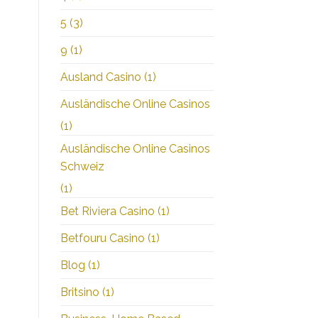
5
(3)
9
(1)
Ausland Casino
(1)
Ausländische Online Casinos
(1)
Ausländische Online Casinos
Schweiz
(1)
Bet Riviera Casino
(1)
Betfouru Casino
(1)
Blog
(1)
Britsino
(1)