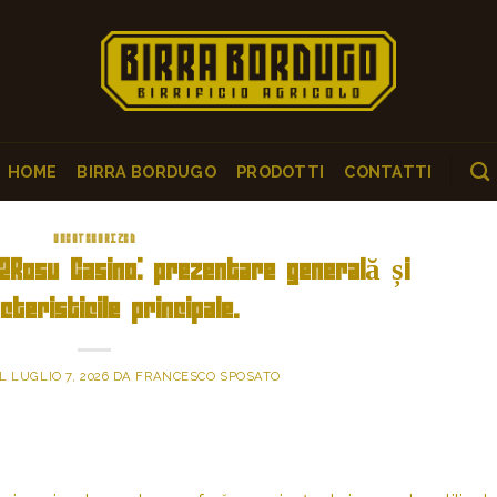
HOME
BIRRA BORDUGO
PRODOTTI
CONTATTI
UNCATEGORIZED
2Rosu Casino: prezentare generală și
cteristicile principale.
IL
LUGLIO 7, 2026
DA
FRANCESCO SPOSATO