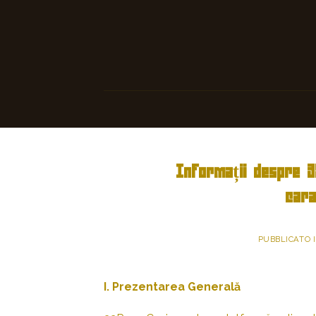
Skip
to
content
Informații despre 3
cara
PUBBLICATO 
I. Prezentarea Generală