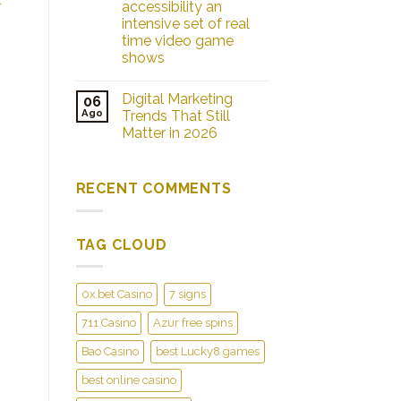
accessibility an
real
intensive set of real
money
time video game
pokies
shows
at
Best
Online
Digital Marketing
06
Pokies
Ago
Trends That Still
Australia
Matter in 2026
in
RECENT COMMENTS
TAG CLOUD
0x.bet Casino
7 signs
711 Casino
Azur free spins
Bao Casino
best Lucky8 games
best online casino