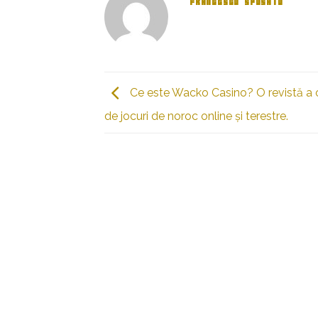
FRANCESCO SPOSATO
Ce este Wacko Casino? O revistă a o
de jocuri de noroc online și terestre.