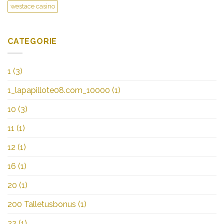
westace casino
CATEGORIE
1
(3)
1_lapapillote08.com_10000
(1)
10
(3)
11
(1)
12
(1)
16
(1)
20
(1)
200 Talletusbonus
(1)
22
(1)