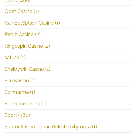
Qbet Casino
(1)
RainBetSplash Casino
(1)
Realz Casino
(2)
Ringospin Casino
(2)
sat-ch
(1)
Shelbywin Casino
(1)
Siru Kasino
(1)
Spinmama
(1)
SpinRain Casino
(1)
Sport
(380)
Suomi Kasinot Ilman Rekisteröitymistä
(1)