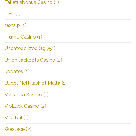
Talletusbonus Casino
(1)
Test
(1)
textslp
(1)
Trumo Casino
(1)
Uncategorized
(19.751)
Union Jackpots Casino
(2)
updates
(1)
Uudet Nettikasinot Malta
(1)
Välismaa Kasiino
(1)
VipLuck Casino
(2)
Voetbal
(1)
Westace
(2)