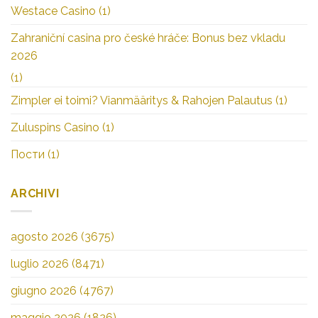
Westace Casino
(1)
Zahraniční casina pro české hráče: Bonus bez vkladu
2026
(1)
Zimpler ei toimi? Vianmääritys & Rahojen Palautus
(1)
Zuluspins Casino
(1)
Пости
(1)
ARCHIVI
agosto 2026
(3675)
luglio 2026
(8471)
giugno 2026
(4767)
maggio 2026
(1826)