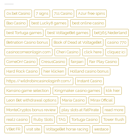
0x.bet Casino
7 signs
711 Casino
Azur free spins
Bao Casino
best Lucky8 games
best online casino
best Tortuga games
best VoltageBet games
bet365 Nederland
Betnation Casino bonus
Book of Dead at VoltageBet
casino 770
casinocomeonlogin.com
Cheri Casino
click here
cliquez ici
ComeOn! Casino
CresusCasino
fairpari
Fair Play Casino
Hard Rock Casino
hier klicken
Holland casino bonus
https://wildrobincasinologinfr.com/
Instant Casino
Kansino game selection
Kingmaker casino games
klik hier
Leon Bet withdrawal options
Maria Casino
Mirax Official
MonteCryptos bonus review
play slots at FatPirate
read more
realz casino
Ruby Slots
TAG
Tortuga Casino
Tower Rush
VBet FR
visit site
VoltageBet horse racing
westace