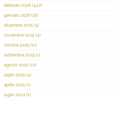
febbraio 2026
(427)
gennaio 2026
(16)
dicembre 2025
(9)
novembre 2025
(4)
ottobre 2025
(11)
settembre 2025
(1)
agosto 2025
(10)
luglio 2025
(4)
aprile 2025
(1)
luglio 2024
(1)