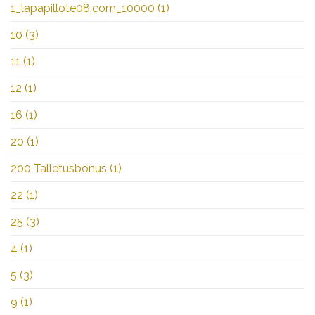
1_lapapillote08.com_10000
(1)
10
(3)
11
(1)
12
(1)
16
(1)
20
(1)
200 Talletusbonus
(1)
22
(1)
25
(3)
4
(1)
5
(3)
9
(1)