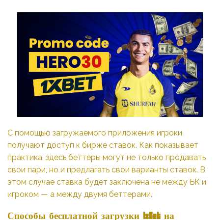
С помощью загружаемого приложения игроки
получают доступ к бирже ставок. Как показывает
практика, здесь беттеры могут не только продавать
свои пари, но и предлагать свои варианты ставок. В
этом случае ставка будет заключена не между БК и
игроком — а между двумя беттерами.
Способы бесплатной загрузки 1xBet на