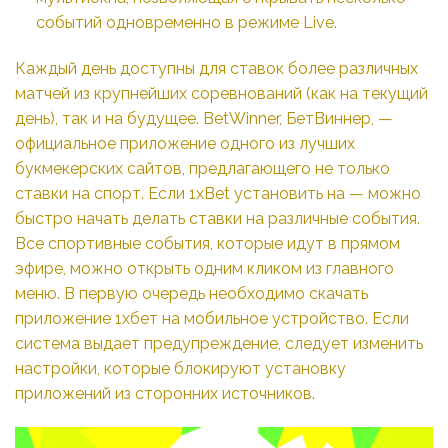
событий одновременно в режиме Live.
Каждый день доступны для ставок более различных
матчей из крупнейших соревнований (как на текущий
день), так и на будущее. BetWinner, БетВиннер, —
официальное приложение одного из лучших
букмекерских сайтов, предлагающего не только
ставки на спорт. Если 1xBet установить на — можно
быстро начать делать ставки на различные события.
Все спортивные события, которые идут в прямом
эфире, можно открыть одним кликом из главного
меню. В первую очередь необходимо скачать
приложение 1хбет на мобильное устройство. Если
система выдает предупреждение, следует изменить
настройки, которые блокируют установку
приложений из сторонних источников.