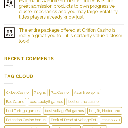
Pragmatic Gamble no-deposit incentives are
09
Ago
great admission products to own progressive
cluster mechanics and you may large-volatility
titles players already know just
The entire package offered at Griffon Casino is
09
Ago
really a great you to – it is certainly value a closer
look!
RECENT COMMENTS
TAG CLOUD
0x.bet Casino
7 signs
711 Casino
Azur free spins
Bao Casino
best Lucky8 games
best online casino
best Tortuga games
best VoltageBet games
bet365 Nederland
Betnation Casino bonus
Book of Dead at VoltageBet
casino 770