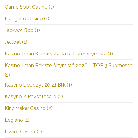
Game Spot Casino
(1)
Incognito Casino
(1)
Jackpot Bob
(1)
Jettbet
(1)
Kasino Ilman Kierrätystä Ja Rekisteröitymistä
(1)
Kasino Ilman Rekisteröitymistä 2026 – TOP 3 Suomessa
(1)
Kasyno Depozyt 20 Zł Blik
(1)
Kasyno Z Paysafecard
(1)
Kingmaker Casino
(2)
Legiano
(1)
Lizaro Casino
(1)