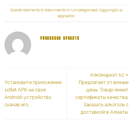
una
nuova
nuova
finestra)
finestra)
Questo elemento è stato inserito in
Uncategorized
. Aggiungilo ai
segnalibri
.
FRANCESCO SPOSATO
Алкомаркет kz ⭐
Установите приложение
Предлагает отличные
1xBet APK на свое
цены. Товар имеет
Android-устройство,
сертификаты качества.
скачав его.
Заказать алкоголь с
доставкой в Алматы.