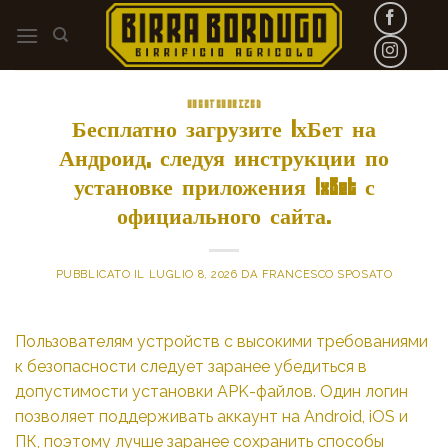
Skip
to
content
UNCATEGORIZED
Бесплатно загрузите 1хБет на
Андроид, следуя инструкции по
установке приложения 1xBet с
официального сайта.
PUBBLICATO IL
LUGLIO 8, 2026
DA
FRANCESCO SPOSATO
Пользователям устройств с высокими требованиями
к безопасности следует заранее убедиться в
допустимости установки APK-файлов. Один логин
позволяет поддерживать аккаунт на Android, iOS и
ПК, поэтому лучше заранее сохранить способы