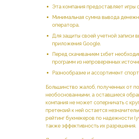
Эта компания предоставляет игры о
Минимальная сумма вывода денежны
оператора.
Для защиты своей учетной записи 
приложения Google.
Перед скачиванием 1хбет необходи
программ из непроверенных источн
Разнообразие и ассортимент спорти
Большинство жалоб, полученных от по
необоснованными, а оставшиеся обра
компания не может соперничать с кру
претензий к ней остается незначител
рейтинг букмекеров по надежности (уч
также эффективность их разрешения.