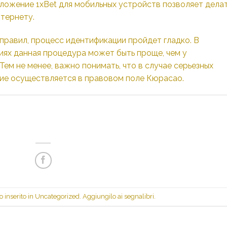
иложение 1xBet для мобильных устройств позволяет дела
нтернету.
 правил, процесс идентификации пройдет гладко. В
ях данная процедура может быть проще, чем у
ем не менее, важно понимать, что в случае серьезных
ние осуществляется в правовом поле Кюрасао.
 inserito in
Uncategorized
. Aggiungilo ai
segnalibri
.