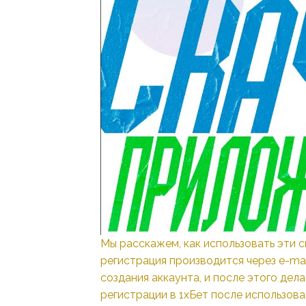
Мы расскажем, как использовать эти с
регистрация производится через e-mai
создания аккаунта, и после этого дела
регистрации в 1хБет после использов