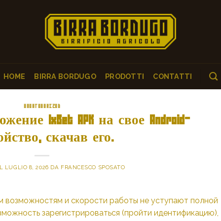
HOME
BIRRA BORDUGO
PRODOTTI
CONTATTI
UNCATEGORIZED
ение 1xBet APK на свое Android-
ойство, скачав его.
IL
LUGLIO 8, 2026
DA
FRANCESCO SPOSATO
м возможностям и скорости работы не уступают полной
зможность зарегистрироваться (пройти идентификацию),