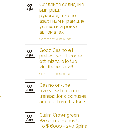
Создайте солидные
07
Ago
выигрыши:
руководство по
азартным играм для
успеха в игровых
автоматах
su
Commenti disabilitati
Создайте
солидные
Godz Casino e i
07
выигрыши:
Ago
prelievi rapidi: come
руководство
ottimizzare le tue
по
vincite nel 2026
азартным
играм
su
Commenti disabilitati
для
Godz
успеха
Casino
Casino on-line
07
в
e
Ago
overview to games,
игровых
i
transactions, bonuses,
.
автоматах
prelievi
and platform features
rapidi:
come
ottimizzare
Claim Crowngreen
07
le
Ago
Welcome Bonus Up
tue
To $ 6000 + 250 Spins
vincite