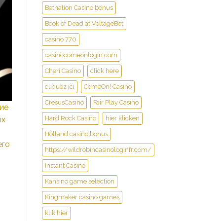
Betnation Casino bonus
Book of Dead at VoltageBet
casino 770
casinocomeonlogin.com
Cheri Casino
click here
cliquez ici
ComeOn! Casino
CresusCasino
Fair Play Casino
ие
Hard Rock Casino
hier klicken
ых
Holland casino bonus
его
https://wildrobincasinologinfr.com/
Instant Casino
Kansino game selection
Kingmaker casino games
klik hier