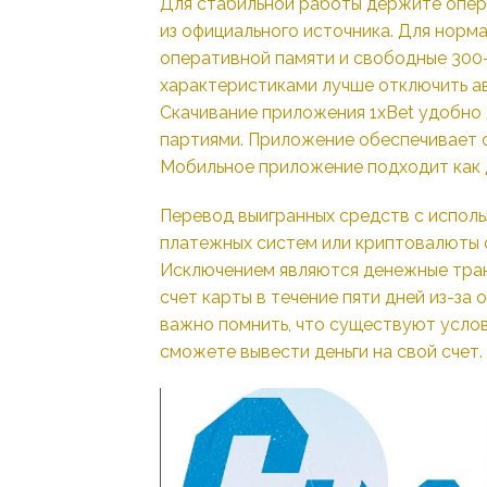
Для стабильной работы держите опер
из официального источника. Для норм
оперативной памяти и свободные 300–
характеристиками лучше отключить ав
Скачивание приложения 1xBet удобно 
партиями. Приложение обеспечивает 
Мобильное приложение подходит как дл
Перевод выигранных средств с испол
платежных систем или криптовалюты о
Исключением являются денежные транз
счет карты в течение пяти дней из-з
важно помнить, что существуют услов
сможете вывести деньги на свой счет.