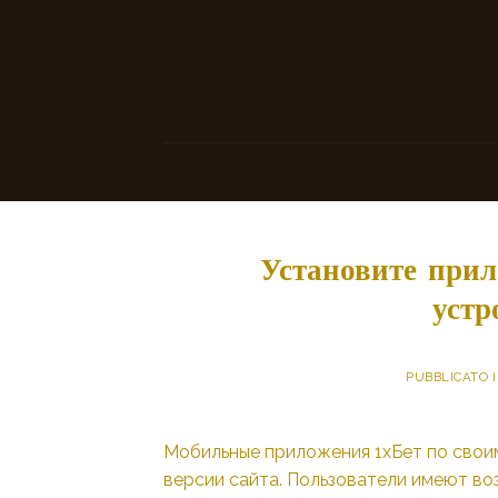
Skip
to
content
Установите прилож
устр
PUBBLICATO 
Мобильные приложения 1хБет по свои
версии сайта. Пользователи имеют во