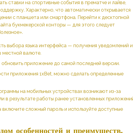
лать ставки на спортивные события в прематче и лайве,
поддержку. Характерно, что автоматически открывается
щении с планшета или смартфона.
Перейти к десктопной
айта букмекерской конторы — для этого следует
Полезное».
ть выбора языка интерфейса — получения уведомлений и
 местной валюте.
 обновить приложение до самой последней версии.
сти приложения 1xBet, можно сделать определенные
ограммы на мобильных устройствах возникают из-за
ли в результате работы ранее установленных приложений
ы включите сложный пароль и используйте доступные
дом особенностей и преимуществ.