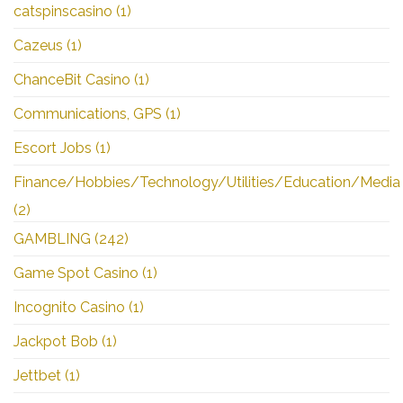
catspinscasino
(1)
Cazeus
(1)
ChanceBit Casino
(1)
Communications, GPS
(1)
Escort Jobs
(1)
Finance/Hobbies/Technology/Utilities/Education/Media
(2)
GAMBLING
(242)
Game Spot Casino
(1)
Incognito Casino
(1)
Jackpot Bob
(1)
Jettbet
(1)