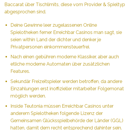
Baccarat über Tischlimits, diese vom Provider & Spieltyp
abgesprochen sind.
Deine Gewinne leer zugelassenen Online
Spielotheken ferner Erreichbar Casinos man sagt, sie
seien within Land der dichter und denker je
Privatpersonen einkommensteuerfrei.
Nach einen gebühren moderne Klassiker, aber auch
etliche moderne Automaten über zusätzlichen
Features.
Sekundär Freizeitspieler werden betroffen, da andere
Einzahlungen erst inoffizieller mitarbeiter Folgemonat
möglich werden.
Inside Teutonia müssen Erreichbar Casinos unter
anderem Spielotheken folgende Lizenz der
Gemeinsamen Glücksspielbehörde der Länder (GGL)
hatten, damit dem recht entsprechend dahinter sein.