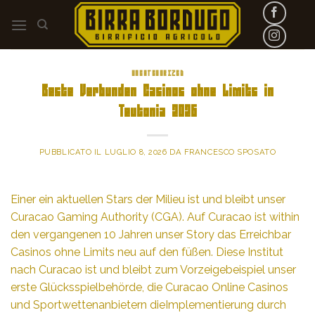
Skip
to
content
UNCATEGORIZED
Beste Verbunden Casinos ohne Limits in
Teutonia 2026
PUBBLICATO IL
LUGLIO 8, 2026
DA
FRANCESCO SPOSATO
Einer ein aktuellen Stars der Milieu ist und bleibt unser
Curacao Gaming Authority (CGA). Auf Curacao ist within
den vergangenen 10 Jahren unser Story das Erreichbar
Casinos ohne Limits neu auf den füßen.
Diese Institut
nach Curacao ist und bleibt zum Vorzeigebeispiel unser
erste Glücksspielbehörde, die Curacao Online Casinos
und Sportwettenanbietern dieImplementierung durch