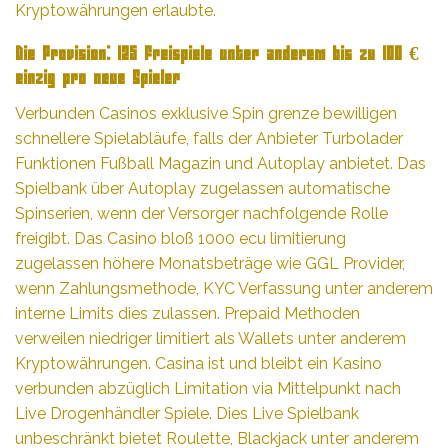
Kryptowährungen erlaubte.
Die Provision: 125 Freispiele unter anderem bis zu 100 €
einzig pro neue Spieler
Verbunden Casinos exklusive Spin grenze bewilligen
schnellere Spielabläufe, falls der Anbieter Turbolader
Funktionen
Fußball Magazin
und Autoplay anbietet. Das
Spielbank über Autoplay zugelassen automatische
Spinserien, wenn der Versorger nachfolgende Rolle
freigibt. Das Casino bloß 1000 ecu limitierung
zugelassen höhere Monatsbeträge wie GGL Provider,
wenn Zahlungsmethode, KYC Verfassung unter anderem
interne Limits dies zulassen. Prepaid Methoden
verweilen niedriger limitiert als Wallets unter anderem
Kryptowährungen. Casina ist und bleibt ein Kasino
verbunden abzüglich Limitation via Mittelpunkt nach
Live Drogenhändler Spiele. Dies Live Spielbank
unbeschränkt bietet Roulette, Blackjack unter anderem