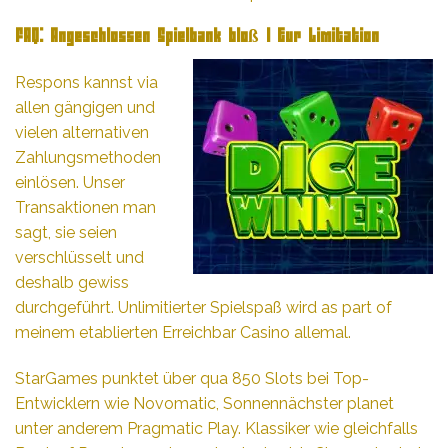
FAQ: Angeschlossen Spielbank bloß 1 Eur Limitation
Respons kannst via
allen gängigen und
vielen alternativen
Zahlungsmethoden
einlösen. Unser
Transaktionen man
sagt, sie seien
verschlüsselt und
deshalb gewiss
durchgeführt. Unlimitierter Spielspaß wird as part of
meinem etablierten Erreichbar Casino allemal.
StarGames punktet über qua 850 Slots bei Top-
Entwicklern wie Novomatic, Sonnennächster planet
unter anderem Pragmatic Play. Klassiker wie gleichfalls