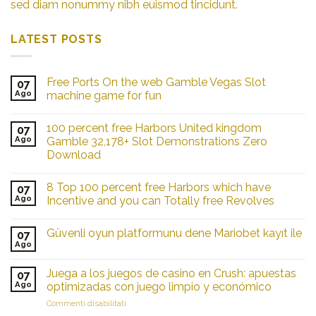
sed diam nonummy nibh euismod tincidunt.
LATEST POSTS
Free Ports On the web Gamble Vegas Slot
07
Ago
machine game for fun
100 percent free Harbors United kingdom
07
Ago
Gamble 32,178+ Slot Demonstrations Zero
Download
8 Top 100 percent free Harbors which have
07
Ago
Incentive and you can Totally free Revolves
Güvenli oyun platformunu dene Mariobet kayıt ile
07
Ago
Juega a los juegos de casino en Crush: apuestas
07
Ago
optimizadas con juego limpio y económico
su
Commenti disabilitati
Juega