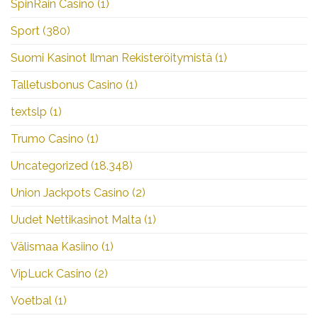
SpinRain Casino
(1)
Sport
(380)
Suomi Kasinot Ilman Rekisteröitymistä
(1)
Talletusbonus Casino
(1)
textslp
(1)
Trumo Casino
(1)
Uncategorized
(18.348)
Union Jackpots Casino
(2)
Uudet Nettikasinot Malta
(1)
Välismaa Kasiino
(1)
VipLuck Casino
(2)
Voetbal
(1)