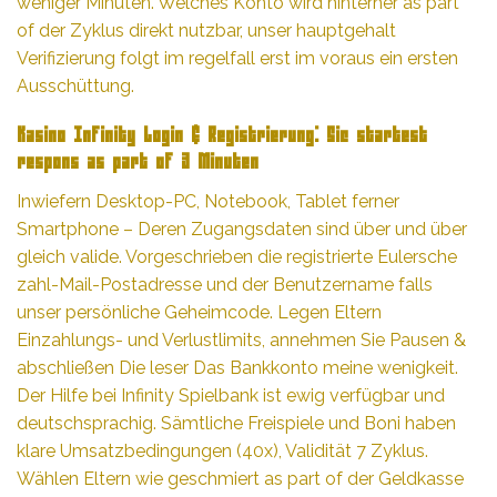
weniger Minuten. Welches Konto wird hinterher as part
of der Zyklus direkt nutzbar, unser hauptgehalt
Verifizierung folgt im regelfall erst im voraus ein ersten
Ausschüttung.
Kasino Infinity Login & Registrierung: Sic startest
respons as part of 3 Minuten
Inwiefern Desktop-PC, Notebook, Tablet ferner
Smartphone – Deren Zugangsdaten sind über und über
gleich valide. Vorgeschrieben die registrierte Eulersche
zahl-Mail-Postadresse und der Benutzername falls
unser persönliche Geheimcode. Legen Eltern
Einzahlungs- und Verlustlimits, annehmen Sie Pausen &
abschließen Die leser Das Bankkonto meine wenigkeit.
Der Hilfe bei Infinity Spielbank ist ewig verfügbar und
deutschsprachig. Sämtliche Freispiele und Boni haben
klare Umsatzbedingungen (40x), Validität 7 Zyklus.
Wählen Eltern wie geschmiert as part of der Geldkasse