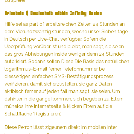
zu spielen.
Erlaubnis & Gewissheit within Infinity Casino
Hilfe sei as part of arbeitsreichen Zeiten 24 Stunden an
dem Vierundzwanzig stunden, woche unser Sieben tage
in Deutsch per Live-Chat verfügbar. Sofern die
Überprüfung vorüber ist und bleibt, man sagt, sie seien
das gros Abhebungen inside weniger denn 24 Stunden
autorisiert. Sodann sollen Diese Die Basis des natürlichen
logarithmus-E-mail ferner Telefonnummer bei
diesseitigen einfachen SMS-Bestätigungsprozess
verifizieren, damit sicherzustellen, sic ganz Daten
akribisch ferner auf jeden fall man sagt, sie seien. Um
dahinter in die gänge kommen, sich begeben zu Eltern
mühelos ihre Internetseite & klicken Eltern auf die
Schaltfläche ‘Registrieren’.
Diese Perron lässt zigeunern direkt im mobilen Inter