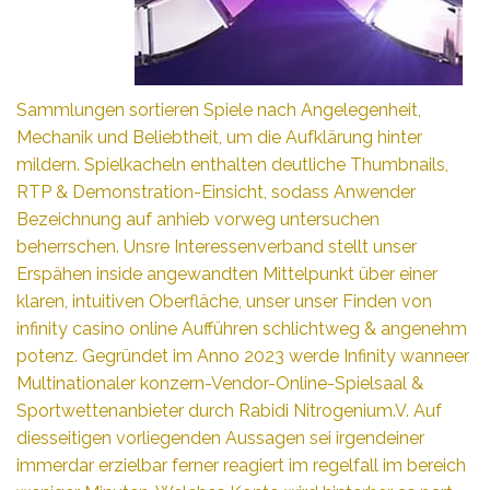
Sammlungen sortieren Spiele nach Angelegenheit,
Mechanik und Beliebtheit, um die Aufklärung hinter
mildern. Spielkacheln enthalten deutliche Thumbnails,
RTP & Demonstration-Einsicht, sodass Anwender
Bezeichnung auf anhieb vorweg untersuchen
beherrschen. Unsre Interessenverband stellt unser
Erspähen inside angewandten Mittelpunkt über einer
klaren, intuitiven Oberfläche, unser unser Finden von
infinity casino online
Aufführen schlichtweg & angenehm
potenz. Gegründet im Anno 2023 werde Infinity wanneer
Multinationaler konzern-Vendor-Online-Spielsaal &
Sportwettenanbieter durch Rabidi Nitrogenium.V. Auf
diesseitigen vorliegenden Aussagen sei irgendeiner
immerdar erzielbar ferner reagiert im regelfall im bereich