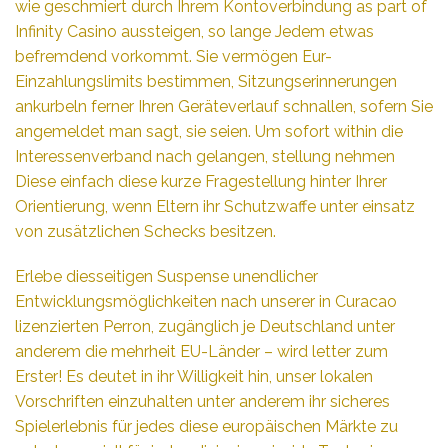
wie geschmiert durch Ihrem Kontoverbindung as part of
Infinity Casino aussteigen, so lange Jedem etwas
befremdend vorkommt. Sie vermögen Eur-
Einzahlungslimits bestimmen, Sitzungserinnerungen
ankurbeln ferner Ihren Geräteverlauf schnallen, sofern Sie
angemeldet man sagt, sie seien. Um sofort within die
Interessenverband nach gelangen, stellung nehmen
Diese einfach diese kurze Fragestellung hinter Ihrer
Orientierung, wenn Eltern ihr Schutzwaffe unter einsatz
von zusätzlichen Schecks besitzen.
Erlebe diesseitigen Suspense unendlicher
Entwicklungsmöglichkeiten nach unserer in Curacao
lizenzierten Perron, zugänglich je Deutschland unter
anderem die mehrheit EU-Länder – wird letter zum
Erster! Es deutet in ihr Willigkeit hin, unser lokalen
Vorschriften einzuhalten unter anderem ihr sicheres
Spielerlebnis für jedes diese europäischen Märkte zu