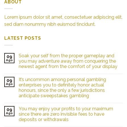
ABOUT
Lorem ipsum dolor sit amet, consectetuer adipiscing elit,
sed diam nonummy nibh euismod tincidunt.
LATEST POSTS
Soak your self from the proper gameplay and
09
Ago
you may adventure away from conquering the
newest agent from the comfort of your display
It’s uncommon among personal gambling
09
Ago
enterprises you to definitely honor actual
honours, since the only a few jurisdictions
anticipate sweepstakes gambling
You may enjoy your profits to your maximum
09
Ago
since there are zero invisible fees to have
deposits or withdrawals