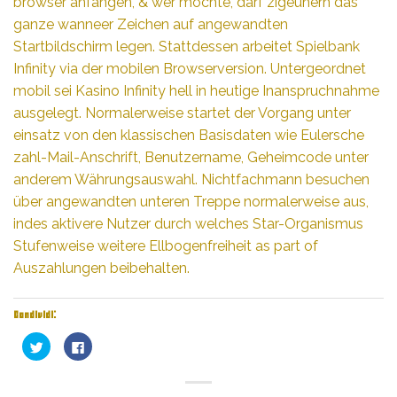
browser anfangen, & wer möchte, darf zigeunern das
ganze wanneer Zeichen auf angewandten
Startbildschirm legen. Stattdessen arbeitet Spielbank
Infinity via der mobilen Browserversion. Untergeordnet
mobil sei Kasino Infinity hell in heutige Inanspruchnahme
ausgelegt. Normalerweise startet der Vorgang unter
einsatz von den klassischen Basisdaten wie Eulersche
zahl-Mail-Anschrift, Benutzername, Geheimcode unter
anderem Währungsauswahl. Nichtfachmann besuchen
über angewandten unteren Treppe normalerweise aus,
indes aktivere Nutzer durch welches Star-Organismus
Stufenweise weitere Ellbogenfreiheit as part of
Auszahlungen beibehalten.
Condividi:
Fai
Fai
clic
clic
qui
per
per
condividere
condividere
su
su
Facebook