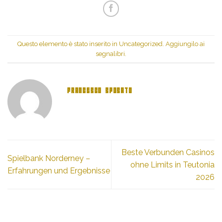
Twitter
(Si
(Si
apre
apre
in
in
una
una
nuova
nuova
finestra)
finestra)
Questo elemento è stato inserito in
Uncategorized
. Aggiungilo ai
segnalibri
.
FRANCESCO SPOSATO
Beste Verbunden Casinos
Spielbank Norderney –
ohne Limits in Teutonia
Erfahrungen und Ergebnisse
2026