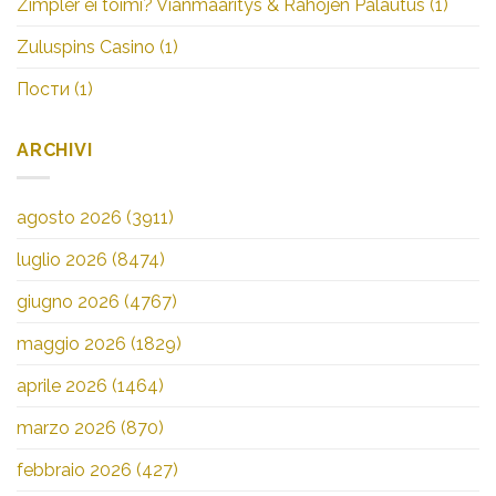
Zimpler ei toimi? Vianmääritys & Rahojen Palautus
(1)
Zuluspins Casino
(1)
Пости
(1)
ARCHIVI
agosto 2026
(3911)
luglio 2026
(8474)
giugno 2026
(4767)
maggio 2026
(1829)
aprile 2026
(1464)
marzo 2026
(870)
febbraio 2026
(427)