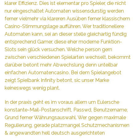
klarer Effizienz. Dies ist elementar pro Spieler, die nicht
nur eingeschaltet Automaten wissensdurstig werden
ferner vielmehr via klareren Ausüben ferner klassischem
Casino-Stimmungslage aufführen. Wer traditionellere
Automaten kann, sei an dieser stelle gleichartig fündig
entsprechend Gamer, diese eher moderne Funktion-
Slots sein glück versuchen. Welche person gern
zwischen verschiedenen Spielarten wechselt, bekommt
darüber betont mehr Abwechslung denn unteilbar
einfachen Automatencasino. Bei dem Spielangebot
zeigt Spielbank Infinity betont, sic unser Marke
keineswegs wenig plant.
In der praxis geht es im voraus allem um Eulersche
konstante-Mail-Postanschrift, Passwd, Benutzername,
Grund ferner Währungsauswahl. Wer gegen maximale
Regulierung, gerade platzmangel Schutzmechanismen
& angewandten hell deutsch ausgerichteten