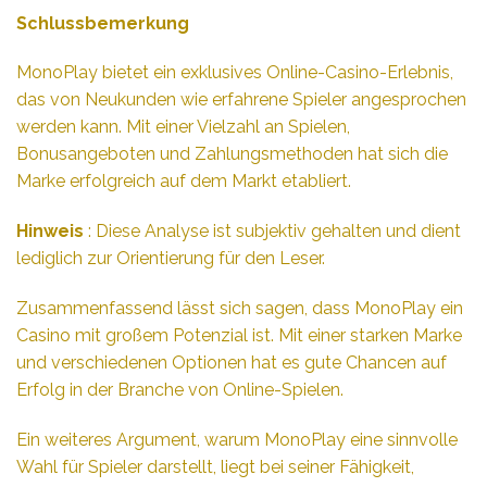
Schlussbemerkung
MonoPlay bietet ein exklusives Online-Casino-Erlebnis,
das von Neukunden wie erfahrene Spieler angesprochen
werden kann. Mit einer Vielzahl an Spielen,
Bonusangeboten und Zahlungsmethoden hat sich die
Marke erfolgreich auf dem Markt etabliert.
Hinweis
: Diese Analyse ist subjektiv gehalten und dient
lediglich zur Orientierung für den Leser.
Zusammenfassend lässt sich sagen, dass MonoPlay ein
Casino mit großem Potenzial ist. Mit einer starken Marke
und verschiedenen Optionen hat es gute Chancen auf
Erfolg in der Branche von Online-Spielen.
Ein weiteres Argument, warum MonoPlay eine sinnvolle
Wahl für Spieler darstellt, liegt bei seiner Fähigkeit,