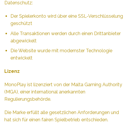
Datenschutz:
Der Spielerkonto wird über eine SSL-Verschlüsselung
geschützt
Alle Transaktionen werden durch einen Drittanbieter
abgewickelt
Die Website wurde mit modernster Technologie
entwickelt
Lizenz
MonoPlay ist lizenziert von der Malta Gaming Authority
(MGA), einer international anerkannten
Regulierungsbehörde.
Die Marke erfüllt alle gesetzlichen Anforderungen und
hat sich für einen fairen Spielbetrieb entschieden.