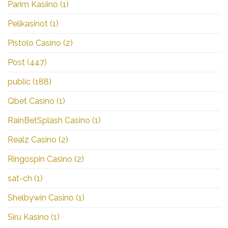
Parim Kasiino
(1)
Pelikasinot
(1)
Pistolo Casino
(2)
Post
(447)
public
(188)
Qbet Casino
(1)
RainBetSplash Casino
(1)
Realz Casino
(2)
Ringospin Casino
(2)
sat-ch
(1)
Shelbywin Casino
(1)
Siru Kasino
(1)