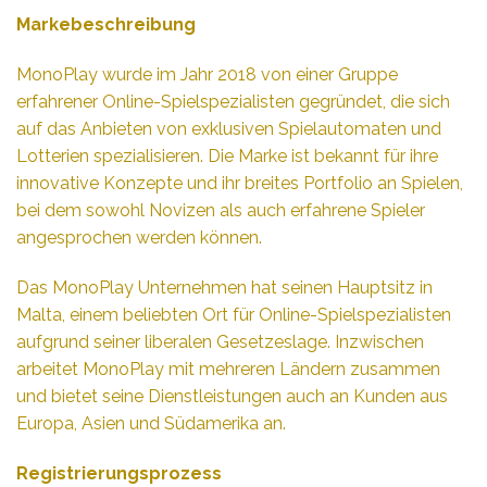
Markebeschreibung
MonoPlay wurde im Jahr 2018 von einer Gruppe
erfahrener Online-Spielspezialisten gegründet, die sich
auf das Anbieten von exklusiven Spielautomaten und
Lotterien spezialisieren. Die Marke ist bekannt für ihre
innovative Konzepte und ihr breites Portfolio an Spielen,
bei dem sowohl Novizen als auch erfahrene Spieler
angesprochen werden können.
Das
MonoPlay
Unternehmen hat seinen Hauptsitz in
Malta, einem beliebten Ort für Online-Spielspezialisten
aufgrund seiner liberalen Gesetzeslage. Inzwischen
arbeitet MonoPlay mit mehreren Ländern zusammen
und bietet seine Dienstleistungen auch an Kunden aus
Europa, Asien und Südamerika an.
Registrierungsprozess