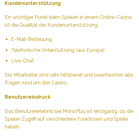
Kundenunterstützung
Ein wichtiger Punkt beim Spielen in einem Online-Casino
ist die Qualität der Kundenunterstützung:
E-Mail-Betreuung
Telefonische Unterstützung (aus Europa)
Live-Chat
Die Mitarbeiter sind sehr hilfsbereit und beantworten alle
Fragen rund um das Casino.
Benutzereindruck
Das Benutzererlebnis bei MonoPlay ist einzigartig, da die
Spieler Zugriff auf verschiedene Funktionen und Spiele
haben: