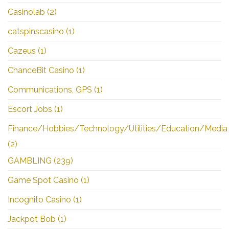
Casinolab
(2)
catspinscasino
(1)
Cazeus
(1)
ChanceBit Casino
(1)
Communications, GPS
(1)
Escort Jobs
(1)
Finance/Hobbies/Technology/Utilities/Education/Media
(2)
GAMBLING
(239)
Game Spot Casino
(1)
Incognito Casino
(1)
Jackpot Bob
(1)