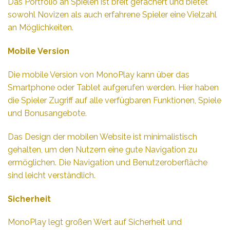
Das Portfolio an Spielen ist breit gefächert und bietet
sowohl Novizen als auch erfahrene Spieler eine Vielzahl
an Möglichkeiten.
Mobile Version
Die mobile Version von MonoPlay kann über das
Smartphone oder Tablet aufgerufen werden. Hier haben
die Spieler Zugriff auf alle verfügbaren Funktionen, Spiele
und Bonusangebote.
Das Design der mobilen Website ist minimalistisch
gehalten, um den Nutzern eine gute Navigation zu
ermöglichen. Die Navigation und Benutzeroberfläche
sind leicht verständlich.
Sicherheit
MonoPlay legt großen Wert auf Sicherheit und