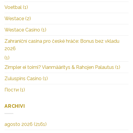
Voetbal
(1)
Westace
(2)
Westace Casino
(1)
Zahraniční casina pro české hráče: Bonus bez vkladu
2026
(1)
Zimpler ei toimi? Vianmääritys & Rahojen Palautus
(1)
Zuluspins Casino
(1)
Пости
(1)
ARCHIVI
agosto 2026
(2161)