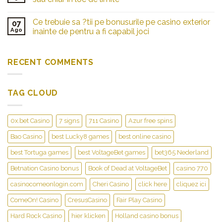
Ce trebuie sa ?tii pe bonusurile pe casino exterior
07
Ago
inainte de pentru a fi capabil joci
RECENT COMMENTS
TAG CLOUD
0x.bet Casino
7 signs
711 Casino
Azur free spins
Bao Casino
best Lucky8 games
best online casino
best Tortuga games
best VoltageBet games
bet365 Nederland
Betnation Casino bonus
Book of Dead at VoltageBet
casino 770
casinocomeonlogin.com
Cheri Casino
click here
cliquez ici
ComeOn! Casino
CresusCasino
Fair Play Casino
Hard Rock Casino
hier klicken
Holland casino bonus