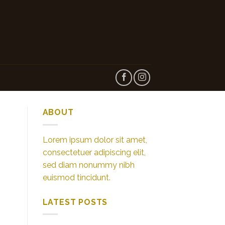
ABOUT
Lorem ipsum dolor sit amet,
consectetuer adipiscing elit,
sed diam nonummy nibh
euismod tincidunt.
LATEST POSTS