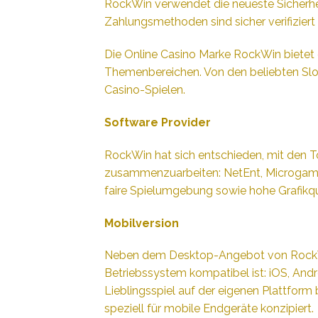
RockWin verwendet die neueste Sicherhei
Zahlungsmethoden sind sicher verifiziert
Die Online Casino Marke RockWin bietet 
Themenbereichen. Von den beliebten Slots
Casino-Spielen.
Software Provider
RockWin hat sich entschieden, mit den T
zusammenzuarbeiten: NetEnt, Microgaming
faire Spielumgebung sowie hohe Grafikqu
Mobilversion
Neben dem Desktop-Angebot von RockWin 
Betriebssystem kompatibel ist: iOS, Andr
Lieblingsspiel auf der eigenen Plattform
speziell für mobile Endgeräte konzipiert.