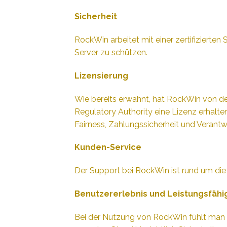
Sicherheit
RockWin arbeitet mit einer zertifizierten
Server zu schützen.
Lizensierung
Wie bereits erwähnt, hat RockWin von de
Regulatory Authority eine Lizenz erhalte
Fairness, Zahlungssicherheit und Verantw
Kunden-Service
Der Support bei RockWin ist rund um die U
Benutzererlebnis und Leistungsfähi
Bei der Nutzung von RockWin fühlt man s