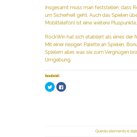
Insgesamt muss man feststellen, dass Ro
um Sicherheit geht. Auch das Spielen üb
Mobiltelefon) ist eine weitere Pluspunkte,
RockWin hat sich etabliert als eines der 
Mit einer riesigen Palette an Spielen, 
Spielern alles was sie zum Vergnügen bra
Umgebung.
Condividi:
Fai
Fai
clic
clic
qui
per
per
condividere
condividere
su
su
Facebook
Twitter
(Si
(Si
apre
apre
in
in
una
una
nuova
nuova
finestra)
finestra)
Questo elemento è stato