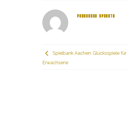
FRANCESCO SPOSATO
Spielbank Aachen: Glücksspiele für
Erwachsene