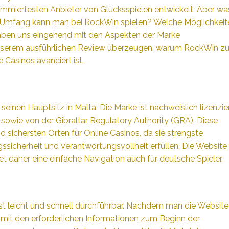
nommiertesten Anbieter von Glücksspielen entwickelt. Aber wa
m Umfang kann man bei RockWin spielen? Welche Möglichkeit
 haben uns eingehend mit den Aspekten der Marke
unserem ausführlichen Review überzeugen, warum RockWin z
 Casinos avanciert ist.
nen Hauptsitz in Malta. Die Marke ist nachweislich lizenzie
sowie von der Gibraltar Regulatory Authority (GRA). Diese
sichersten Orten für Online Casinos, da sie strengste
ngssicherheit und Verantwortungsvollheit erfüllen. Die Website
et daher eine einfache Navigation auch für deutsche Spieler.
st leicht und schnell durchführbar. Nachdem man die Website
p mit den erforderlichen Informationen zum Beginn der