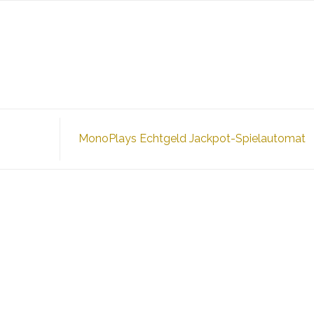
MonoPlays Echtgeld Jackpot-Spielautomat