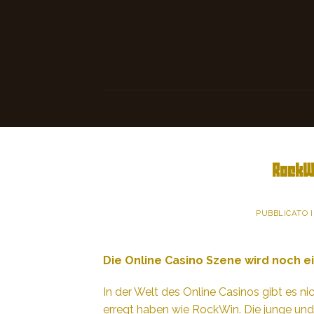
Skip
to
content
RockW
PUBBLICATO 
Die Online Casino Szene wird noch ei
In der Welt des Online Casinos gibt es ni
erregt haben wie RockWin. Die junge und