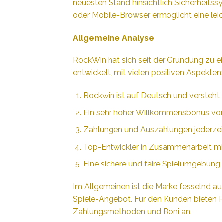
neuesten Stand hinsichtlich Sicherheitss
oder Mobile-Browser ermöglicht eine lei
Allgemeine Analyse
RockWin hat sich seit der Gründung zu ei
entwickelt, mit vielen positiven Aspekten
Rockwin ist auf Deutsch und versteht 
Ein sehr hoher Willkommensbonus von 
Zahlungen und Auszahlungen jederzei
Top-Entwickler in Zusammenarbeit mi
Eine sichere und faire Spielumgebung w
Im Allgemeinen ist die Marke fesselnd auf
Spiele-Angebot. Für den Kunden bieten R
Zahlungsmethoden und Boni an.