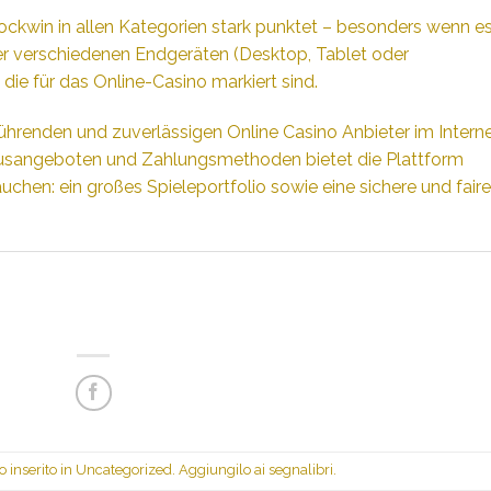
ckwin in allen Kategorien stark punktet – besonders wenn e
er verschiedenen Endgeräten (Desktop, Tablet oder
 die für das Online-Casino markiert sind.
führenden und zuverlässigen Online Casino Anbieter im Interne
Bonusangeboten und Zahlungsmethoden bietet die Plattform
uchen: ein großes Spieleportfolio sowie eine sichere und faire
 inserito in
Uncategorized
. Aggiungilo ai
segnalibri
.