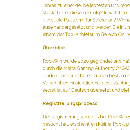
Jahres zu einer der beliebtesten und re
steckt hinter diesem Erfolg? In welche
bietet die Plattform für Spieler an? Wir
auseinandergesetzt und werden Sie in 
einem der Top-Anbieter im Bereich Online
Überblick
RockWin wurde 2020 gegründet und hat sei
durch die Malta Gaming Authority (MGA) 
beiden Länder gehören zu den besten und 
Vorschriften hinsichtlich Fairness, Zahlu
selbst ist auf Deutsch übersetzt und biet
Registrierungsprozess
Der Registrierungsprozess bei RockWin i
besucht hat, erscheint ein kleiner Pop-u