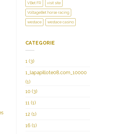
VBet FR
visit site
VoltageBet horse racing
westace
westace casino
CATEGORIE
1
(3)
1_lapapillote08.com_10000
(1)
10
(3)
11
(1)
es
12
(1)
16
(1)