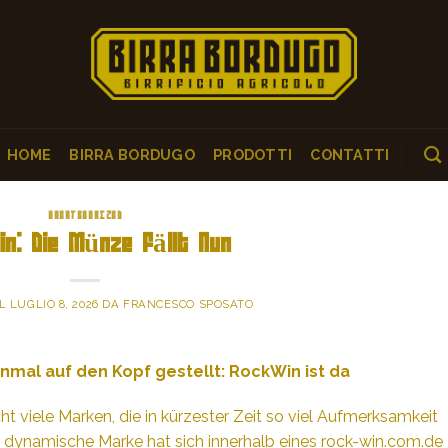
HOME
BIRRA BORDUGO
PRODOTTI
CONTATTI
UNCATEGORIZED
in: Die Münze Fällt Nun
IL
LUGLIO 8, 2026
DA
FRANCESCO SPOSATO
nmal auf den Kopf gestellt: RockWin ist da
cht viele Marken, die in kürzester Zeit so viel Aufmerksamkeit
 dynamische Marke hat sich innerhalb eines
rock-win.com.de