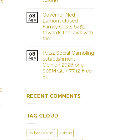
Casino
nd
Governor Ned
08
Ago
Lamont closed
Family Costs 6451
towards the laws with
the
Pulsz Social Gambling
08
Ago
establishment
Opinion 2026 one
005M GC + 77.12 Free
Sc
0
RECENT COMMENTS
-
TAG CLOUD
0x.bet Casino
7 signs