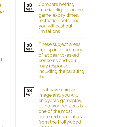
Compare betting
08
s
Ago
criteria, eligible online
en
game, expiry times,
restriction bets, and
you will cashout
u
limitations
These subject areas
08
Ago
end up in a summary
of appear to-asked
rt
concerns and you
may responses,
including the pursuing
the
That have unique
08
Ago
image and you will
enjoyable gameplay,
it’s no wonder Zeus is
one of the most
preferred computers
from the Hollywood