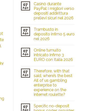
Casinò durante
07
Ago
PayPal: i migliori verso
depositi addirittura
prelievi sicuri nel 2026
Trambusto in
07
bt
Ago
deposito infimo 5 euro
nel 2026
te
.
Online tumulto
07
Ago
intricato infimo 3
EURO con Italia 2026
hr
Therefore, with that
07
Ago
said, where’s the best
All of us gambling
enterprise to
experience on the
internet roulette?
ang
Specific no-deposit
07
Ago
bonus codes provides