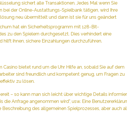
hlüsselung sichert alle Transaktionen. Jedes Mal wenn Sie
bei der Online-Austattungs-Spielbank tätigen, wird Ihre
lösung neu übermittelt und dann ist sie für uns geändert
ochum hat ein Sicherheitsprogramm mit 128-Bit-
s zu den Spielern durchgesetzt. Dies verhindert eine
nd hilft ihnen, sichere Einzahlungen durchzuführen.
asino bietet rund um die Uhr Hilfe an, sobald Sie auf dem
tarbeiter sind freundlich und kompetent genug, um Fragen zu
ffektiv zu lösen.
eit – so kann man sich leicht über wichtige Details informier
is die Anfrage angenommen wird”, usw. Eine Benutzererkläru
ue Beschreibung des allgemeinen Spielprozesses, aber auch al