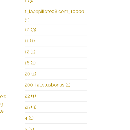
1
(3)
1_lapapillote08.com_10000
(1)
10
(3)
11
(1)
12
(1)
16
(1)
20
(1)
200 Talletusbonus
(1)
22
(1)
en:
ng
25
(3)
le
4
(1)
5
(3)