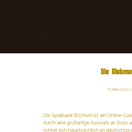
Skip
to
content
Die Slotma
PUBBLICATO 
Die Spielbank Bochum ist ein Online-Casi
durch eine großartige Auswahl an Slots 
richtet sich hauptsächlich an deutschsp