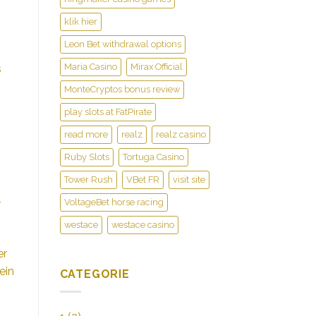
klik hier
Leon Bet withdrawal options
Maria Casino
Mirax Official
s
MonteCryptos bonus review
play slots at FatPirate
read more
realz
realz casino
Ruby Slots
Tortuga Casino
Tower Rush
VBet FR
visit site
-
VoltageBet horse racing
westace
westace casino
er
ein
CATEGORIE