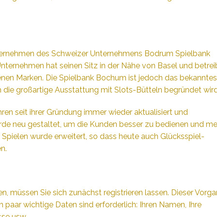
unternehmen des Schweizer Unternehmens Bodrum
Spielbank
ternehmen hat seinen Sitz in der Nähe von Basel und betrei
enen Marken. Die Spielbank Bochum ist jedoch das bekanntes
 die großartige Ausstattung mit Slots-Bütteln begründet wird
ren seit ihrer Gründung immer wieder aktualisiert und
rde neu gestaltet, um die Kunden besser zu bedienen und me
 Spielen wurde erweitert, so dass heute auch Glücksspiel-
n.
 müssen Sie sich zunächst registrieren lassen. Dieser Vorg
n paar wichtige Daten sind erforderlich: Ihren Namen, Ihre
sse usw.