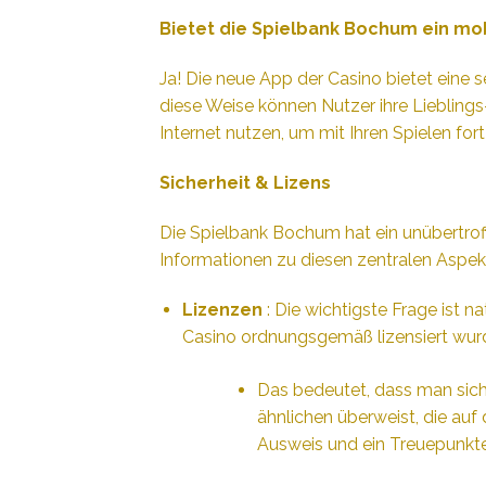
Bietet die Spielbank Bochum ein mo
Ja! Die neue App der Casino bietet eine
diese Weise können Nutzer ihre Lieblings
Internet nutzen, um mit Ihren Spielen for
Sicherheit & Lizens
Die Spielbank Bochum hat ein unübertrof
Informationen zu diesen zentralen Aspe
Lizenzen
: Die wichtigste Frage ist n
Casino ordnungsgemäß lizensiert wur
Das bedeutet, dass man sich
ähnlichen überweist, die auf
Ausweis und ein Treuepunkt