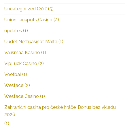
Uncategorized
(20.015)
Union Jackpots Casino
(2)
updates
(1)
Uudet Nettikasinot Malta
(1)
Välismaa Kasiino
(1)
VipLuck Casino
(2)
Voetbal
(1)
Westace
(2)
Westace Casino
(1)
Zahraniční casina pro české hráče: Bonus bez vkladu
2026
(1)