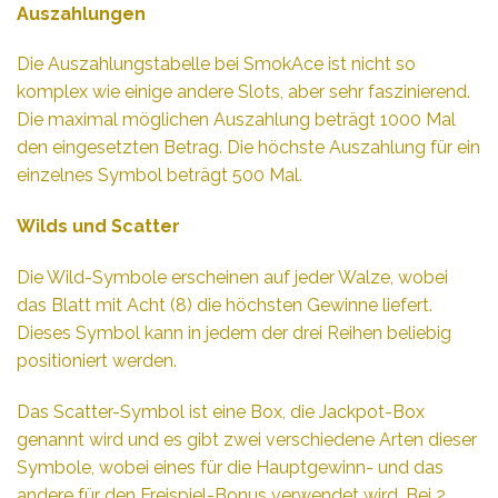
Auszahlungen
Die Auszahlungstabelle bei SmokAce ist nicht so
komplex wie einige andere Slots, aber sehr faszinierend.
Die maximal möglichen Auszahlung beträgt 1000 Mal
den eingesetzten Betrag. Die höchste Auszahlung für ein
einzelnes Symbol beträgt 500 Mal.
Wilds und Scatter
Die Wild-Symbole erscheinen auf jeder Walze, wobei
das Blatt mit Acht (8) die höchsten Gewinne liefert.
Dieses Symbol kann in jedem der drei Reihen beliebig
positioniert werden.
Das Scatter-Symbol ist eine Box, die Jackpot-Box
genannt wird und es gibt zwei verschiedene Arten dieser
Symbole, wobei eines für die Hauptgewinn- und das
andere für den Freispiel-Bonus verwendet wird. Bei 2