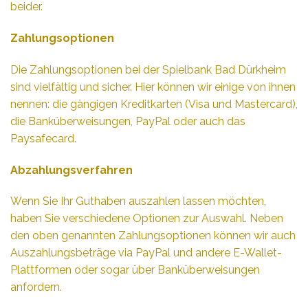
beider.
Zahlungsoptionen
Die Zahlungsoptionen bei der Spielbank Bad Dürkheim
sind vielfältig und sicher. Hier können wir einige von ihnen
nennen: die gängigen Kreditkarten (Visa und Mastercard),
die Banküberweisungen, PayPal oder auch das
Paysafecard.
Abzahlungsverfahren
Wenn Sie Ihr Guthaben auszahlen lassen möchten,
haben Sie verschiedene Optionen zur Auswahl. Neben
den oben genannten Zahlungsoptionen können wir auch
Auszahlungsbeträge via PayPal und andere E-Wallet-
Plattformen oder sogar über Banküberweisungen
anfordern.