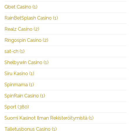
Qbet Casino
(1)
RainBetSplash Casino
(1)
Realz Casino
(2)
Ringospin Casino
(2)
sat-ch
(1)
Shelbywin Casino
(1)
Siru Kasino
(1)
Spinmama
(1)
SpinRain Casino
(1)
Sport
(380)
Suomi Kasinot Ilman Rekisteröitymistä
(1)
Talletusbonus Casino
(1)