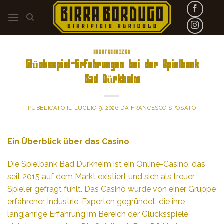
Skip
to
content
UNCATEGORIZED
Glücksspiel-Erfahrungen bei der Spielbank
Bad Dürkheim
PUBBLICATO IL
LUGLIO 9, 2026
DA
FRANCESCO SPOSATO
Ein Überblick über das Casino
Die Spielbank Bad Dürkheim ist ein Online-Casino, das
seit 2015 auf dem Markt existiert und sich als treuer
Spieler gefragt fühlt. Das Casino wurde von einer Gruppe
erfahrener Industrie-Experten gegründet, die ihre
langjährige Erfahrung im Bereich der Glücksspiele