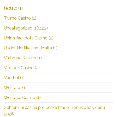
textslp
(1)
Trumo Casino
(1)
Uncategorized
(18.122)
Union Jackpots Casino
(2)
Uudet Nettikasinot Malta
(1)
Välismaa Kasiino
(1)
VipLuck Casino
(2)
Voetbal
(1)
Westace
(1)
Westace Casino
(1)
Zahraniční casina pro české hráče: Bonus bez vkladu
2026