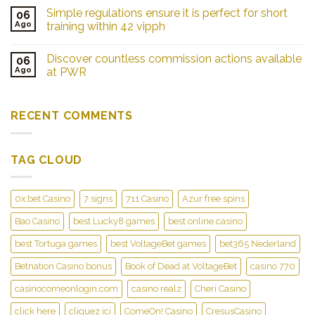
Simple regulations ensure it is perfect for short
06
Ago
training within 42 vipph
Discover countless commission actions available
06
Ago
at PWR
RECENT COMMENTS
TAG CLOUD
0x.bet Casino
7 signs
711 Casino
Azur free spins
Bao Casino
best Lucky8 games
best online casino
best Tortuga games
best VoltageBet games
bet365 Nederland
Betnation Casino bonus
Book of Dead at VoltageBet
casino 770
casinocomeonlogin.com
casino realz
Cheri Casino
click here
cliquez ici
ComeOn! Casino
CresusCasino