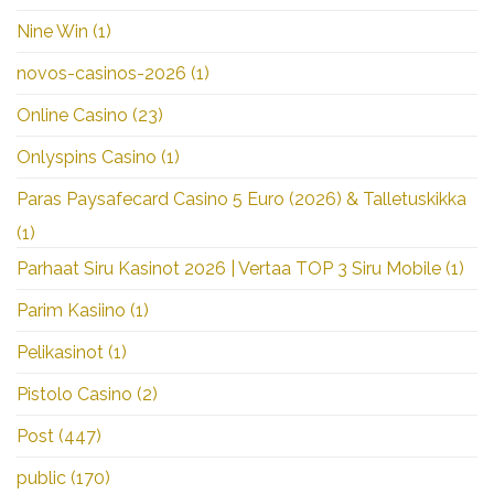
Nine Win
(1)
novos-casinos-2026
(1)
Online Casino
(23)
Onlyspins Casino
(1)
Paras Paysafecard Casino 5 Euro (2026) & Talletuskikka
(1)
Parhaat Siru Kasinot 2026 | Vertaa TOP 3 Siru Mobile
(1)
Parim Kasiino
(1)
Pelikasinot
(1)
Pistolo Casino
(2)
Post
(447)
public
(170)