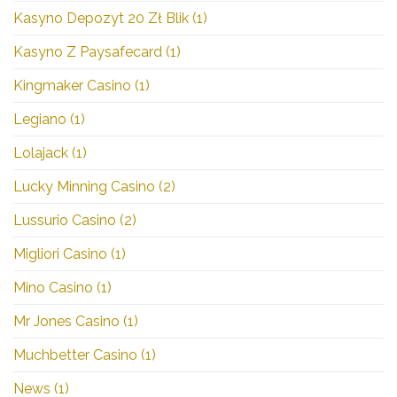
Kasyno Depozyt 20 Zł Blik
(1)
Kasyno Z Paysafecard
(1)
Kingmaker Casino
(1)
Legiano
(1)
Lolajack
(1)
Lucky Minning Casino
(2)
Lussurio Casino
(2)
Migliori Casino
(1)
Mino Casino
(1)
Mr Jones Casino
(1)
Muchbetter Casino
(1)
News
(1)