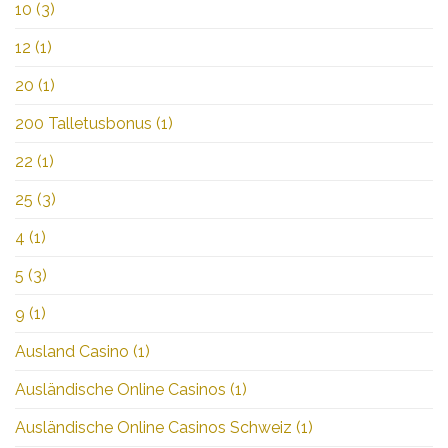
10
(3)
12
(1)
20
(1)
200 Talletusbonus
(1)
22
(1)
25
(3)
4
(1)
5
(3)
9
(1)
Ausland Casino
(1)
Ausländische Online Casinos
(1)
Ausländische Online Casinos Schweiz
(1)