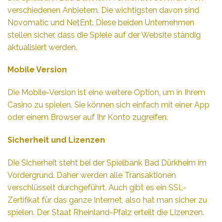
verschiedenen Anbietern. Die wichtigsten davon sind
Novomatic und NetEnt. Diese beiden Unternehmen
stellen sicher, dass die Spiele auf der Website ständig
aktualisiert werden.
Mobile Version
Die Mobile-Version ist eine weitere Option, um in Ihrem
Casino zu spielen. Sie können sich einfach mit einer App
oder einem Browser auf Ihr Konto zugreifen.
Sicherheit und Lizenzen
Die Sicherheit steht bei der Spielbank Bad Dürkheim im
Vordergrund. Daher werden alle Transaktionen
verschlüsselt durchgeführt. Auch gibt es ein SSL-
Zertifikat für das ganze Internet, also hat man sicher zu
spielen. Der Staat Rheinland-Pfalz erteilt die Lizenzen.