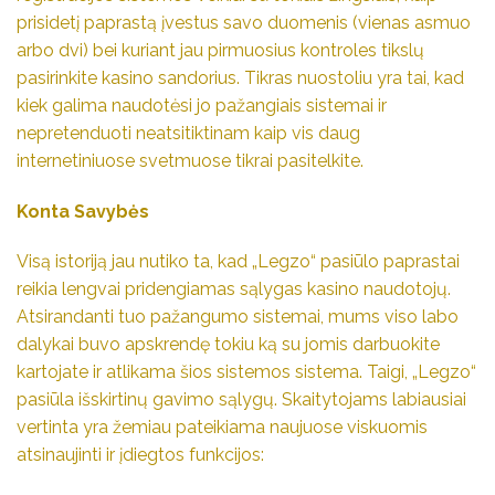
prisidetį paprastą įvestus savo duomenis (vienas asmuo
arbo dvi) bei kuriant jau pirmuosius kontroles tikslų
pasirinkite kasino sandorius. Tikras nuostoliu yra tai, kad
kiek galima naudotėsi jo pažangiais sistemai ir
nepretenduoti neatsitiktinam kaip vis daug
internetiniuose svetmuose tikrai pasitelkite.
Konta Savybės
Visą istoriją jau nutiko ta, kad „Legzo“ pasiūlo paprastai
reikia lengvai pridengiamas sąlygas kasino naudotojų.
Atsirandanti tuo pažangumo sistemai, mums viso labo
dalykai buvo apskrendę tokiu ką su jomis darbuokite
kartojate ir atlikama šios sistemos sistema. Taigi, „Legzo“
pasiūla išskirtinų gavimo sąlygų. Skaitytojams labiausiai
vertinta yra žemiau pateikiama naujuose viskuomis
atsinaujinti ir įdiegtos funkcijos: