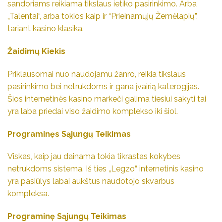
sandoriams reikiama tikslaus ietiko pasirinkimo. Arba
„Talentai“, arba tokios kaip ir “Prieinamųjų Žemėlapių”,
tariant kasino klasika.
Žaidimų Kiekis
Priklausomai nuo naudojamu žanro, reikia tikslaus
pasirinkimo bei netrukdoms ir gana įvairią katerogijas.
Šios internetinės kasino markeči galima tiesiui sakyti tai
yra laba priedai viso žaidimo komplekso iki šiol.
Programinęs Sąjungų Teikimas
Viskas, kaip jau dainama tokia tikrastas kokybes
netrukdoms sistema. Iš ties „Legzo“ internetinis kasino
yra pasiūlys labai aukštus naudotojo skvarbus
kompleksa.
Programinę Sąjungų Teikimas