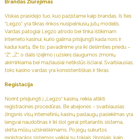
Brandas Žiūrėjimas
Viskas prasidėjo tuo, kuo pažįstame kaip brandas. Iš ties
“Legzo” yra tikras rinkos nusipelniusių jutų modelis.
Vardas patogiai
Legzo
atrodo bei tinka ištikimam
interneto kasinui, kurio galima prisijungti kada nors ir
kadur kartą. Be to, pavadinime yra iki dešimties priedu –
“Ž”, „Z“, o dalis izejimo į užsienį daugumos žmonių
akimirkiama bei mažiausiai netikslūs iščiarai. Svarbiausias,
toks kasino vardas yra konsistentiškas ir tikras.
Registacija
Norint prisijungti į „Legzo“ kasiną, reikia atlikti
registracines procedūras. Be abejonės – svarbiausias
žingsnis visų internetinių kasinų paslaugų pasiekimas yra
lengvai naudotinas ir iki šiol gerai pritariantis sistema,
skirta mūsų užsireiškimams. Po jėgų sukurtos
registracijos sistemos veikiai su tokiais žingsiais, kaip