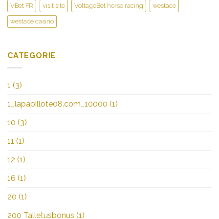
VBet FR
visit site
VoltageBet horse racing
westace
westace casino
CATEGORIE
1
(3)
1_lapapillote08.com_10000
(1)
10
(3)
11
(1)
12
(1)
16
(1)
20
(1)
200 Talletusbonus
(1)