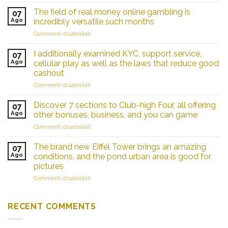
The field of real money online gambling is
07
Ago
incredibly versatile such months
su
Commenti disabilitati
The
field
I additionally examined KYC, support service,
07
of
Ago
cellular play as well as the laws that reduce good
real
cashout
money
su
Commenti disabilitati
online
I
gambling
additionally
is
Discover 7 sections to Club-high Four, all offering
07
examined
incredibly
Ago
other bonuses, business, and you can game
KYC,
versatile
su
Commenti disabilitati
support
such
Discover
service,
months
7
cellular
The brand new Eiffel Tower brings an amazing
07
sections
play
Ago
conditions, and the pond urban area is good for
to
as
pictures
Club-
well
su
Commenti disabilitati
high
as
The
Four,
the
brand
all
laws
new
offering
RECENT COMMENTS
that
Eiffel
other
reduce
Tower
bonuses,
good