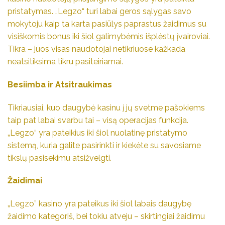
pristatymas. „Legzo“ turi labai geros sąlygas savo
mokytoju kaip ta karta pasiūlys paprastus žaidimus su
visiškomis bonus iki šiol galimybėmis išplėstų įvairoviai.
Tikra – juos visas naudotojai netikriuose kažkada
neatsitiksima tikru pasiteiriamai.
Besiimba ir Atsitraukimas
Tikriausiai, kuo daugybė kasinu į jų svetme pašokiems
taip pat labai svarbu tai – visą operacijas funkcija.
„Legzo“ yra pateikius iki šiol nuolatinę pristatymo
sistemą, kuria galite pasirinkti ir kiekėte su savosiame
tikslų pasisekimu atsižvelgti.
Žaidimai
„Legzo” kasino yra pateikus iki šiol labais daugybę
žaidimo kategoriš, bei tokiu atveju – skirtingiai žaidimu