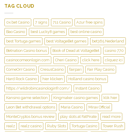
brings
business,
cashout
TAG CLOUD
an
and
amazing
you
conditions,
can
and
game
0x.bet Casino
7 signs
711 Casino
Azur free spins
the
pond
Bao Casino
best Lucky8 games
best online casino
urban
area
best Tortuga games
best VoltageBet games
bet365 Nederland
is
Betnation Casino bonus
Book of Dead at VoltageBet
casino 770
good
for
casinocomeonlogin.com
Cheri Casino
click here
cliquez ici
pictures
ComeOn! Casino
CresusCasino
fairpari
Fair Play Casino
Hard Rock Casino
hier klicken
Holland casino bonus
https://wildrobincasinologinfr.com/
Instant Casino
Kansino game selection
Kingmaker casino games
klik hier
Leon Bet withdrawal options
Maria Casino
Mirax Official
MonteCryptos bonus review
play slots at FatPirate
read more
realz
realz casino
Ruby Slots
Tortuga Casino
Tower Rush