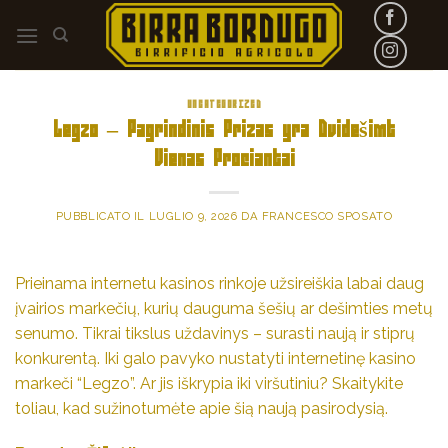
Skip
to
content
UNCATEGORIZED
Legzo – Pagrindinis Prizas yra Dvidešimt
Vienas Prociantai
PUBBLICATO IL
LUGLIO 9, 2026
DA
FRANCESCO SPOSATO
Prieinama internetu kasinos rinkoje užsireiškia labai daug
įvairios markečių, kurių dauguma šešių ar dešimties metų
senumo. Tikrai tikslus uždavinys – surasti naują ir stiprų
konkurentą. Iki galo pavyko nustatyti internetinę kasino
markeči “Legzo”. Ar jis iškrypia iki viršutiniu? Skaitykite
toliau, kad sužinotumėte apie šią naują pasirodysią.