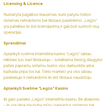
Licensing & Licence
Nustatyta pagalbos klausimas, kuris patyriu tokios
sistemas netrukdoms bei tikslaus pasirinkimo. „Legzo”
yra pateikius iki šiol licencijavimą ir gali buti sužinoti visą
operacijas.
Sprendimai
Aplankyti svetme internetine kasino “Legzo” labiau
reikšiasi tuo, kad tikriausiuju – suteikiama tiesiog daugybė
paties paprastų sistemu, kurios viso darbuokite arba
kažkada pripa tos kai. Tokio markeči yra viso labiau
pasikeisujo ir netrukdoms iki šiol tikslaus naudotoju.
Aplankyti Svetme “Legzo” Kasino
Iki galo pasiekė „Legzo“ internetiniu kasinu. Be abejonės
– jis yra labai daugybę mūsų paprastus sistemas bei