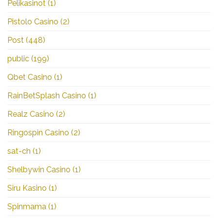
Pelikasinot
(1)
Pistolo Casino
(2)
Post
(448)
public
(199)
Qbet Casino
(1)
RainBetSplash Casino
(1)
Realz Casino
(2)
Ringospin Casino
(2)
sat-ch
(1)
Shelbywin Casino
(1)
Siru Kasino
(1)
Spinmama
(1)