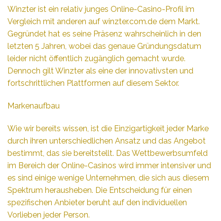
Winzter ist ein relativ junges Online-Casino-Profil im
Vergleich mit anderen auf
winzter.com.de
dem Markt.
Gegründet hat es seine Präsenz wahrscheinlich in den
letzten 5 Jahren, wobei das genaue Gründungsdatum
leider nicht öffentlich zugänglich gemacht wurde.
Dennoch gilt Winzter als eine der innovativsten und
fortschrittlichen Plattformen auf diesem Sektor.
Markenaufbau
Wie wir bereits wissen, ist die Einzigartigkeit jeder Marke
durch ihren unterschiedlichen Ansatz und das Angebot
bestimmt, das sie bereitstellt. Das Wettbewerbsumfeld
im Bereich der Online-Casinos wird immer intensiver und
es sind einige wenige Unternehmen, die sich aus diesem
Spektrum herausheben. Die Entscheidung für einen
spezifischen Anbieter beruht auf den individuellen
Vorlieben jeder Person.