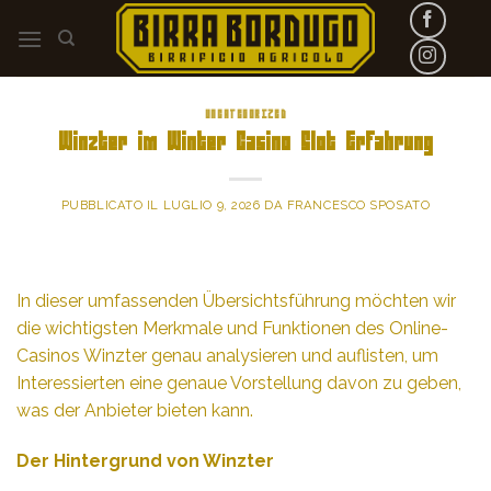
Skip
to
content
UNCATEGORIZED
Winzter im Winter Casino Slot Erfahrung
PUBBLICATO IL
LUGLIO 9, 2026
DA
FRANCESCO SPOSATO
In dieser umfassenden Übersichtsführung möchten wir
die wichtigsten Merkmale und Funktionen des Online-
Casinos Winzter genau analysieren und auflisten, um
Interessierten eine genaue Vorstellung davon zu geben,
was der Anbieter bieten kann.
Der Hintergrund von Winzter