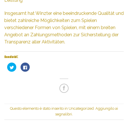
Leistung
Insgesamt hat Winzter eine beeindruckende Qualität und
bietet zahlreiche Möglichkeiten zum Spielen
verschiedener Formen von Spielen, mit einem breiten
Angebot an Zahlungsmethoden zur Sicherstellung der
Transparenz aller Aktivitäten.
Condividi:
Fai
Fai
clic
clic
qui
per
per
condividere
condividere
su
su
Facebook
Twitter
(Si
(Si
apre
apre
in
in
una
una
nuova
nuova
finestra)
finestra)
Questo elemento è stato inserito in
Uncategorized
. Aggiungilo ai
segnalibri
.