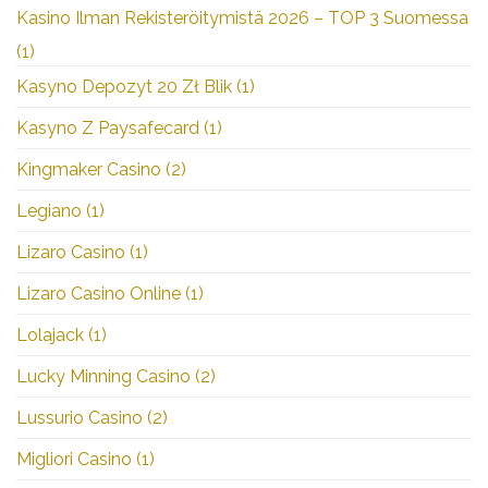
Kasino Ilman Rekisteröitymistä 2026 – TOP 3 Suomessa
(1)
Kasyno Depozyt 20 Zł Blik
(1)
Kasyno Z Paysafecard
(1)
Kingmaker Casino
(2)
Legiano
(1)
Lizaro Casino
(1)
Lizaro Casino Online
(1)
Lolajack
(1)
Lucky Minning Casino
(2)
Lussurio Casino
(2)
Migliori Casino
(1)