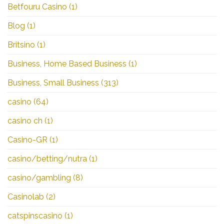
Betfouru Casino
(1)
Blog
(1)
Britsino
(1)
Business, Home Based Business
(1)
Business, Small Business
(313)
casino
(64)
casino ch
(1)
Casino-GR
(1)
casino/betting/nutra
(1)
casino/gambling
(8)
Casinolab
(2)
catspinscasino
(1)