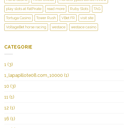
play slots at FatPirate
read more
Ruby Slots
TAG
Tortuga Casino
Tower Rush
VBet FR
visit site
VoltageBet horse racing
westace
westace casino
CATEGORIE
1
(3)
1_lapapillote08.com_10000
(1)
10
(3)
11
(1)
12
(1)
16
(1)