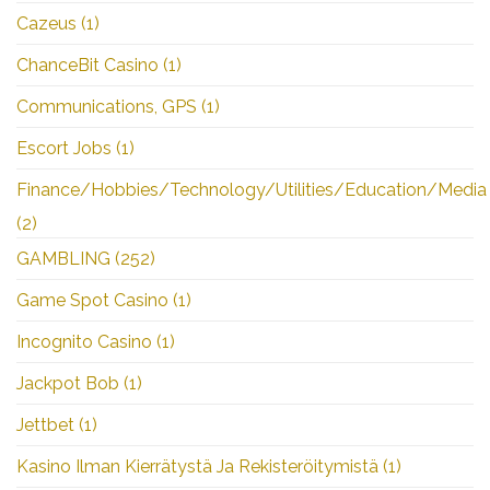
Cazeus
(1)
ChanceBit Casino
(1)
Communications, GPS
(1)
Escort Jobs
(1)
Finance/Hobbies/Technology/Utilities/Education/Media
(2)
GAMBLING
(252)
Game Spot Casino
(1)
Incognito Casino
(1)
Jackpot Bob
(1)
Jettbet
(1)
Kasino Ilman Kierrätystä Ja Rekisteröitymistä
(1)