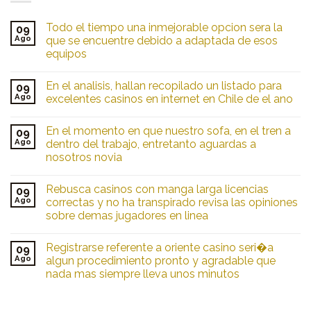
Todo el tiempo una inmejorable opcion sera la
09
Ago
que se encuentre debido a adaptada de esos
equipos
En el analisis, hallan recopilado un listado para
09
Ago
excelentes casinos en internet en Chile de el ano
En el momento en que nuestro sofa, en el tren a
09
Ago
dentro del trabajo, entretanto aguardas a
nosotros novia
Rebusca casinos con manga larga licencias
09
Ago
correctas y no ha transpirado revisa las opiniones
sobre demas jugadores en linea
Registrarse referente a oriente casino seri�a
09
Ago
algun procedimiento pronto y agradable que
nada mas siempre lleva unos minutos