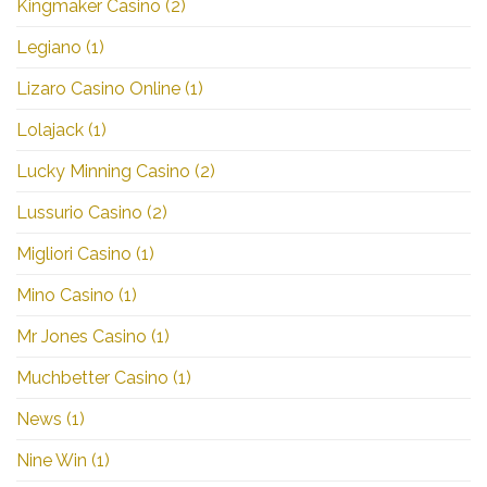
Kingmaker Casino
(2)
Legiano
(1)
Lizaro Casino Online
(1)
Lolajack
(1)
Lucky Minning Casino
(2)
Lussurio Casino
(2)
Migliori Casino
(1)
Mino Casino
(1)
Mr Jones Casino
(1)
Muchbetter Casino
(1)
News
(1)
Nine Win
(1)