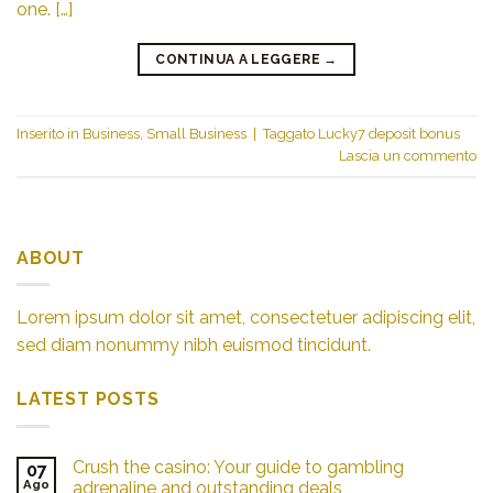
one. […]
CONTINUA A LEGGERE
→
Inserito in
Business, Small Business
|
Taggato
Lucky7 deposit bonus
Lascia un commento
ABOUT
Lorem ipsum dolor sit amet, consectetuer adipiscing elit,
sed diam nonummy nibh euismod tincidunt.
LATEST POSTS
Crush the casino: Your guide to gambling
07
Ago
adrenaline and outstanding deals