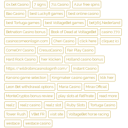
0x.bet Casino
7 signs
711 Casino
Azur free spins
Bao Casino
best Lucky8 games
best online casino
best Tortuga games
best VoltageBet games
bet365 Nederland
Betnation Casino bonus
Book of Dead at VoltageBet
casino 770
casinocomeonlogin.com
Cheri Casino
click here
cliquez ici
ComeOn! Casino
CresusCasino
Fair Play Casino
Hard Rock Casino
hier klicken
Holland casino bonus
https://wildrobincasinologinfr.com/
Instant Casino
Kansino game selection
Kingmaker casino games
klik hier
Leon Bet withdrawal options
Maria Casino
Mirax Official
MonteCryptos bonus review
play slots at FatPirate
read more
realz
realz casino
realz slot
Ruby Slots
Tortuga Casino
Tower Rush
VBet FR
visit site
VoltageBet horse racing
westace
westace casino