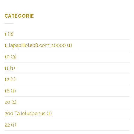
CATEGORIE
1
(3)
1_lapapillote08.com_10000
(1)
10
(3)
11
(1)
12
(1)
16
(1)
20
(1)
200 Talletusbonus
(1)
22
(1)