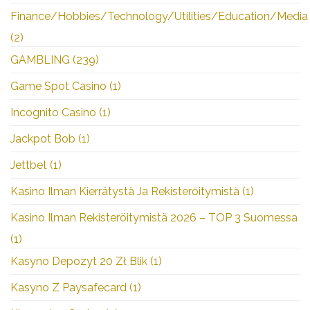
Finance/Hobbies/Technology/Utilities/Education/Media
(2)
GAMBLING
(239)
Game Spot Casino
(1)
Incognito Casino
(1)
Jackpot Bob
(1)
Jettbet
(1)
Kasino Ilman Kierrätystä Ja Rekisteröitymistä
(1)
Kasino Ilman Rekisteröitymistä 2026 – TOP 3 Suomessa
(1)
Kasyno Depozyt 20 Zł Blik
(1)
Kasyno Z Paysafecard
(1)